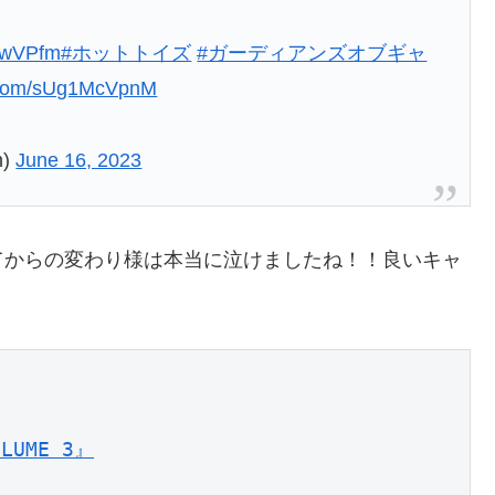
ラ
DBwVPfm
#ホットトイズ
#ガーディアンズオブギャ
r.com/sUg1McVpnM
n)
June 16, 2023
てからの変わり様は本当に泣けましたね！！良いキャ
ME 3』
