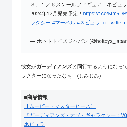
３』１／６スケールフィギュア ネビュ
2024年12月発売予定！
https://t.co/Mm5
ラクシー
#マーベル
#ネビュラ
pic.twitte
— ホットトイズジャパン (@hottoys_japa
彼女が
ガーディアンズ
と同行するようになっ
ラクターになったなぁ…(しみじみ)
■商品情報
【ムービー・マスターピース】

『ガーディアンズ・オブ・ギャラクシー：VOLU
ネビュラ