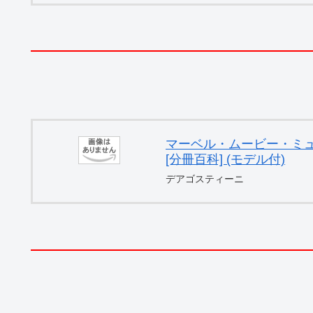
マーベル・ムービー・ミュー
[分冊百科] (モデル付)
デアゴスティーニ