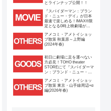
とラインナップ公開！！
『スパイダーマン：ブラン
ド・ニュー・デイ』が日本
最速で楽しめる！IMAX®限
定となる0時上映劇場が決
定！！
アメコミ・アメトイショッ
プ散策 秋葉原～上野編
(2024年春)
初日に劇場に足を運べない
方必見！TOHO theater
STOREにて『スパイダーマ
ン：ブランド・ニュー・デ
イ』劇場グッズ通販が
アメコミ・アメトイショッ
7/31(金)11時より開始！！
プ散策 東京・山手線周辺+α
編(2026年春)