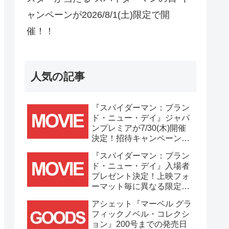
ャンペーンが2026/8/1(土)限定で開
催！！
人気の記事
『スパイダーマン：ブラン
ド・ニュー・デイ』ジャパ
ンプレミアが7/30(木)開催
決定！招待キャンペーンは
7/21(火)まで応募受付
『スパイダーマン：ブラン
中！！
ド・ニュー・デイ』入場者
プレゼント決定！上映フォ
ーマット毎に異なる限定ビ
ジュアルポスター(A3)が貰
アシェット『マーベル グラ
える！！
フィックノベル・コレクシ
ョン』200号までの発売日