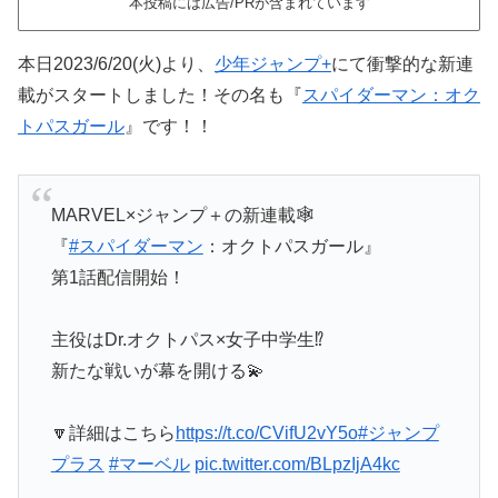
本投稿には広告/PRが含まれています
本日2023/6/20(火)より、
少年ジャンプ+
にて衝撃的な新連
載がスタートしました！その名も『
スパイダーマン：オク
トパスガール
』です！！
MARVEL×ジャンプ＋の新連載🕸️
『
#スパイダーマン
：オクトパスガール』
第1話配信開始！
主役はDr.オクトパス×女子中学生⁉
新たな戦いが幕を開ける💫
🔽詳細はこちら
https://t.co/CVifU2vY5o
#ジャンプ
プラス
#マーベル
pic.twitter.com/BLpzIjA4kc