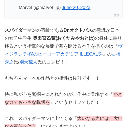
— Marvel (@marvel_jp)
June 20, 2023
スパイダーマン
の宿敵である
Dr.オクトパス
の意識が日本
の女子中学生
奥田宮乙葉(おくたみやおとは)
の身体に乗り
移るという衝撃的な展開で幕を開ける本作を描くのは『
ヴ
ィジランテ-僕のヒーローアカデミア ILLEGALS-
』の
古橋
秀之
氏/
別天荒人
氏のコンビ！！
もちろんマーベル作品との相性は抜群です！！
特に私が心を鷲掴みにされたのが、作中に登場する「
小さ
な力でも小さな親切を
」というセリフでした！！
これ、スパイダーマンに出てくる「
大いなる力には、大い
なる責任が伴う
」にかけてますよね！？