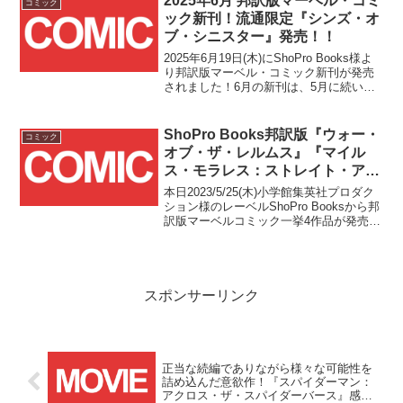
2025年6月 邦訳版マーベル・コミ
コミック
ック新刊！流通限定『シンズ・オ
ブ・シニスター』発売！！
2025年6月19日(木)にShoPro Books様よ
り邦訳版マーベル・コミック新刊が発売
されました！6月の新刊は、5月に続いて
書籍版が流通限定となる『シンズ・オ
ブ・シニスター』です！！5月発売の『イ
モータルX-MEN Vol.2：不義』...
ShoPro Books邦訳版『ウォー・
コミック
オブ・ザ・レルムス』『マイル
ス・モラレス：ストレイト・アウ
タ・ブルックリン』『シルク』
本日2023/5/25(木)小学館集英社プロダク
『スパイダーマン・ノワール』が
ション様のレーベルShoPro Booksから邦
訳版マーベルコミック一挙4作品が発売と
2023/5/25(木)一挙発売！！
なります！！
スポンサーリンク
正当な続編でありながら様々な可能性を
詰め込んだ意欲作！『スパイダーマン：
アクロス・ザ・スパイダーバース』感