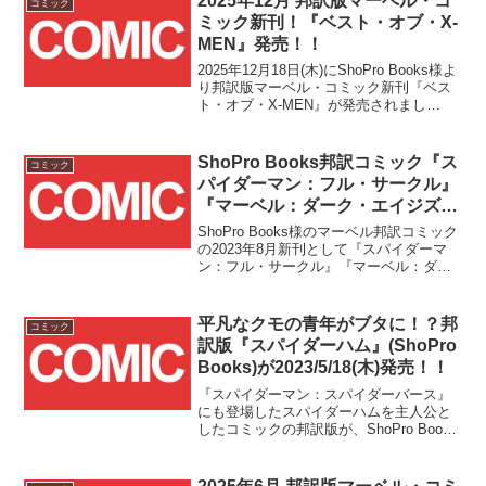
2025年12月 邦訳版マーベル・コ
コミック
ミック新刊！『ベスト・オブ・X-
MEN』発売！！
2025年12月18日(木)にShoPro Books様よ
り邦訳版マーベル・コミック新刊『ベス
ト・オブ・X-MEN』が発売されまし
た！！1963年にスタートした『X-MEN』
シリーズの重要エピソード5作を収録した
ベスト盤となっています！！■...
ShoPro Books邦訳コミック『ス
コミック
パイダーマン：フル・サークル』
『マーベル：ダーク・エイジズ』
『デアデビル：ノウ・フィアー』
ShoPro Books様のマーベル邦訳コミック
の3冊が2023/8/24(木)同時発
の2023年8月新刊として『スパイダーマ
ン：フル・サークル』『マーベル：ダー
売！！
ク・エイジズ』『デアデビル：ノウ・フ
ィアー』の3冊が2023/8/24(木)に一斉発売
となりました！！
平凡なクモの青年がブタに！？邦
コミック
訳版『スパイダーハム』(ShoPro
Books)が2023/5/18(木)発売！！
『スパイダーマン：スパイダーバース』
にも登場したスパイダーハムを主人公と
したコミックの邦訳版が、ShoPro Books
様より本日2023/5/18(木)に発売となりま
した！！