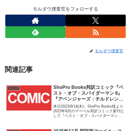
モルダウ捜査官をフォローする
モルダウ捜査官
関連記事
ShoPro Books邦訳コミック『ベ
コミック
スト・オブ・スパイダーマン II』
『アベンジャーズ：チルドレン
ズ・クルセイド』『X-MEN
本日2023/9/14(木)、ShoPro Books様より
Vol.3：弔愛』の3冊が
2023年9月のマーベル邦訳コミック新刊と
して『ベスト・オブ・スパイダーマン
2023/9/14(木)発売！！
II』『アベンジャーズ：チルドレンズ・ク
ルセイド』『X-MEN Vol.3：弔愛』の3冊
が発売されました！！