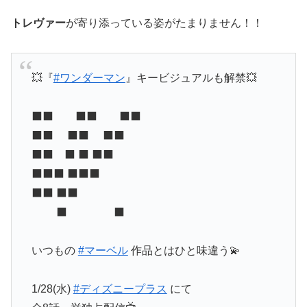
トレヴァー
が寄り添っている姿がたまりません！！
💥『
#ワンダーマン
』キービジュアルも解禁💥
⬛⬛ ⬛⬛ ⬛⬛
⬛⬛ ⬛⬛ ⬛⬛
⬛⬛ ⬛ ⬛ ⬛⬛
⬛⬛⬛ ⬛⬛⬛
⬛⬛ ⬛⬛
⬛ ⬛
いつもの
#マーベル
作品とはひと味違う💫
1/28(水)
#ディズニープラス
にて