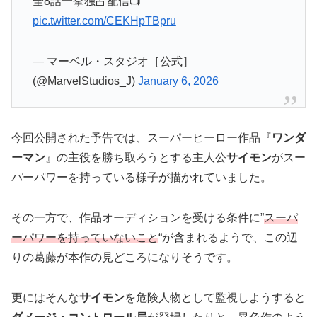
全8話一挙独占配信📺
pic.twitter.com/CEKHpTBpru
— マーベル・スタジオ［公式］
(@MarvelStudios_J)
January 6, 2026
今回公開された予告では、スーパーヒーロー作品『
ワンダ
ーマン
』の主役を勝ち取ろうとする主人公
サイモン
がスー
パーパワーを持っている様子が描かれていました。
その一方で、作品オーディションを受ける条件に”
スーパ
ーパワーを持っていないこと
“が含まれるようで、この辺
りの葛藤が本作の見どころになりそうです。
更にはそんな
サイモン
を危険人物として監視しようすると