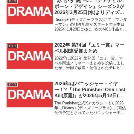
“赤”から”黒”へ…『デアデビル：
ドラマ
ボーン・アゲイン』シーズン2が
2026年3月25日(水)よりディズニ
ープラス独占配信決定！！
Disney+ (ディズニープラス)にて『ワンダ
ーマン』の独占配信がスタートする本日
2026年1月28日(水)に、次のMCU作品とな
る『デアデビル：ボーン・アゲイン』シ
ーズン2に関するアナウンスがありまし
た！！Disney+ (ディズニープ...
2022年 第74回『エミー賞』マー
ドラマ
ベル関連受賞まとめ
2022/7に2022年 第74回『エミー賞』マー
ベル関連ノミネートまとめを投稿しまし
たが、米国で放送・配信されたテレビ番
組・ドラマ作品やその出演者・製作者を
称える、映画界のアカデミー賞にも並ぶ
文化賞『エミー賞』の2022年(第74回)の
2026年はパニッシャー・イヤ
ドラマ
授賞式が日本時間の本日2022/9/13(火)
ー！?『The Punisher: One Last
09:00～12:00に行われ、各部門の受賞作
Kill(原題)』が2026年5月12日(火)
品・受賞者が発表されました！！
配信決定！！
The Punisher公式Xアカウントより2026
年にDisney+ (ディズニープラス)にて独占
配信予定とされていたパニッシャー主人
公のドラマ作品タイトルと配信日が発表
されました！！タイトルは『The
Punisher: One Las...