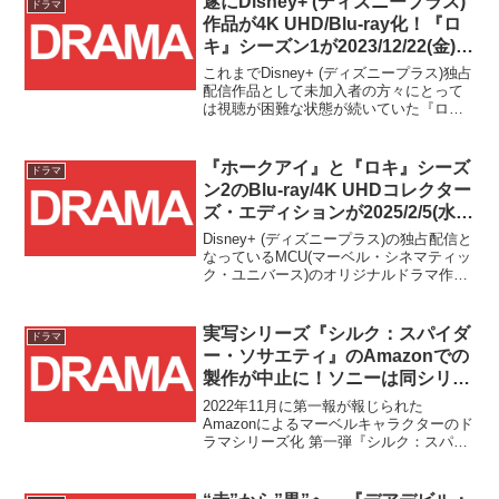
遂にDisney+ (ディズニープラス)
ドラマ
作品が4K UHD/Blu-ray化！『ロ
キ』シーズン1が2023/12/22(金)発
売！！恒例のAmazon限定版
これまでDisney+ (ディズニープラス)独占
も！！！
配信作品として未加入者の方々にとって
は視聴が困難な状態が続いていた『ロ
キ』シーズン1が、遂に4K UHD/Blu-rayと
して発売されます！！
『ホークアイ』と『ロキ』シーズ
ドラマ
ン2のBlu-ray/4K UHDコレクター
ズ・エディションが2025/2/5(水)
発売！！
Disney+ (ディズニープラス)の独占配信と
なっているMCU(マーベル・シネマティッ
ク・ユニバース)のオリジナルドラマ作品
『ホークアイ』と『ロキ』シーズン2の
Blu-ray/4K UHDコレクターズ・エディシ
ョンが2025/2/5(水)...
実写シリーズ『シルク：スパイダ
ドラマ
ー・ソサエティ』のAmazonでの
製作が中止に！ソニーは同シリー
ズ映像化の契約先を模索中！?
2022年11月に第一報が報じられた
Amazonによるマーベルキャラクターのド
ラマシリーズ化 第一弾『シルク：スパイ
ダー・ソサエティ』ですが、その続報と
して、Amazonでの配信が打ち切りとなっ
たことを米国Variety様が報じました。