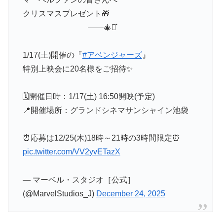
クリスマスプレゼント🎁
——🎄⋆͛
1/17(土)開催の『
#アベンジャーズ
』
特別上映会に20名様をご招待✨
🗓️開催日時：1/17(土) 16:50開映(予定)
📍開催場所：グランドシネマサンシャイン池袋
⏰応募は12/25(木)18時～21時の3時間限定⏰
pic.twitter.com/VV2yvETazX
— マーベル・スタジオ［公式］
(@MarvelStudios_J)
December 24, 2025