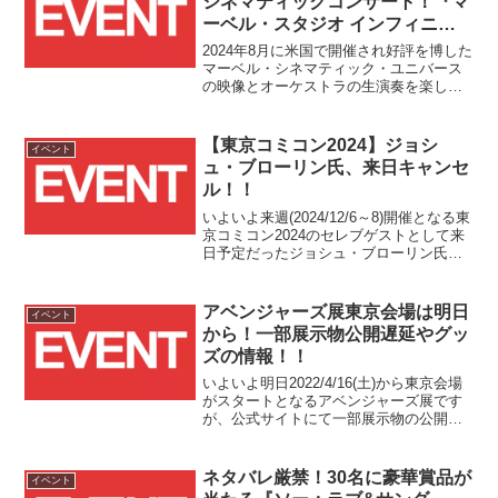
シネマティックコンサート！『マ
ーベル・スタジオ インフィニテ
ィ・サーガ コンサート・エクス
2024年8月に米国で開催され好評を博した
ペリエンス』日本上陸！！
マーベル・シネマティック・ユニバース
の映像とオーケストラの生演奏を楽しむ
夢のコンサート『マーベル・スタジオ イ
ンフィニティ・サーガ コンサート・エク
スペリエンス』が2025年6月、遂に日本上
【東京コミコン2024】ジョシ
イベント
陸です！！
ュ・ブローリン氏、来日キャンセ
ル！！
いよいよ来週(2024/12/6～8)開催となる東
京コミコン2024のセレブゲストとして来
日予定だったジョシュ・ブローリン氏の
キャンセルが発表されました！！
アベンジャーズ展東京会場は明日
イベント
から！一部展示物公開遅延やグッ
ズの情報！！
いよいよ明日2022/4/16(土)から東京会場
がスタートとなるアベンジャーズ展です
が、公式サイトにて一部展示物の公開遅
延が発表されました。アベンジャーズ展
は2014年から世界中で巡回・開催されて
おり、日本初上陸となる今回の東京会場
ネタバレ厳禁！30名に豪華賞品が
イベント
では、初めてMCUフェーズ4の作品を含