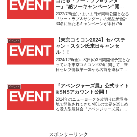
当たる『ソー：ラブ&サンダ
むイベントとして開催されますが、新型
ー』”感ソーキャンペーン”開
コロナウイルスの影響等でそのフェーズ4
催！！
に関する衣装2点の展示が初日に間に合わ
2022/7/8(金)いよいよ日米同時公開となる
なくなったとのことです。
『ソー：ラブ＆サンダー』の景品が合計
30名に当たるキャンペーンが本日7/4(月)
よりスタートしました！
【東京コミコン2024】セバスチ
イベント
ャン・スタン氏来日キャンセ
ル！！
2024/12/6(金)～8(日)の3日間開催予定とな
っている東京コミコン2024に関して、来
日セレブ情報第一弾から名前を連ねてい
たセバスチャン・スタン氏の来日キャン
セルが発表されました。
『アベンジャーズ展』公式サイト
イベント
&SNSアカウント公開！
2014年のニューヨークを皮切りに世界各
地で開催されてきたMCUの世界を楽しめ
る没入型展覧会『アベンジャーズ展』が
2022年4～6月に東京、2022年7～8月に京
都で開催されることを受け、本日2022年2
月28日に公式サイトとSNSアカウントが
公開された模様です。
スポンサーリンク