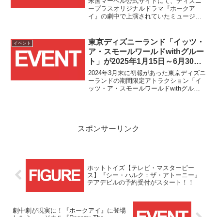
米国マーベル公式サイトにて、ディズニ
ド・リゾートにて期間限定で上
ープラスオリジナルドラマ『ホークア
イ』の劇中で上演されていたミュージカ
演！！
ル『Rogers: The Musical』のカリフォル
ニア ディズニーランド・リゾート内での
期間限定上演に関する発表がありまし
東京ディズニーランド「イッツ・
イベント
た！！
ア・スモールワールドwithグルー
ト」が2025年1月15日～6月30日
の期間限定で登場！！
2024年3月末に初報があった東京ディズニ
ーランドの期間限定アトラクション「イ
ッツ・ア・スモールワールドwithグルー
ト」の正式な開催期間が遂に発表されま
した！！開催期間は2025年1月15日(水)～
6月30日(月)です！！
スポンサーリンク
ホットトイズ【テレビ・マスターピー
ス】『シー・ハルク：ザ・アトーニー』
デアデビルの予約受付がスタート！！
劇中劇が現実に！『ホークアイ』に登場