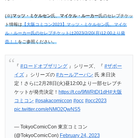
(※)
マッツ・ミケルセン
氏、
マイケル・ルーカー
氏のセレブチケッ
ト情報は
【大阪コミコン2023】マッツ・ミケルセン氏、マイケ
ル・ルーカー氏のセレブチケットは2023/2/20(月)12:00より発
売！！
をご参照ください。
『
#ロードオブザリング
』シリーズ、『
#ザボー
イズ
』シリーズの
#カールアーバン
氏 来日決
定！さらに2月28日(火)昼12:00より一部セレブチ
ケットが発売決定！
https://t.co/9fWRtDl1dH
#大阪
コミコン
#osakacomiccon
#occ
#occ2023
pic.twitter.com/eNMO2QwNS5
— TokyoComicCon 東京コミコン
(@TokyoComicCon)
February 24, 2023