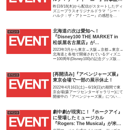
キャンペーン開催中！！
昨日8/18(木)から配信がスタートしたディ
ズニープラスオリジナルドラマ『シー・
ハルク：ザ・アトーニー』の感想を
Twitter上に投稿することでオリジナルグ
ッズが当たる"目撃証言キャンペーンキャ
ンペーン"が開催中です！！
北海道の次は愛知へ！
イベント
『Disney100 THE MARKET in
松坂屋名古屋店』が
2023/10/25(水)～11/5(日)の12日
2023年3月から東京→大阪→京都→東京→
間開催！！
北海道と各地で開催されているディズニ
ー100周年(Disney100)の記念グッズ販売
イベント『Disney100 THE MARKET』が
今度は愛知県にやってきます！！
[再開済み]『アベンジャーズ展』
イベント
東京会場で一部の展示休止！
2022年4月16日(土)～6/19(日)の期間で東
京会場(森アーツセンターギャラリー)にて
開催中の『アベンジャーズ展』につい
て、公式ホームページおよび公式Twitter
アカウントにて一部展示休止の告知があ
りました。
劇中劇が現実に！『ホークアイ』
イベント
に登場したミュージカル
『Rogers: The Musical』が米カ
リフォルニア ディズニーラン