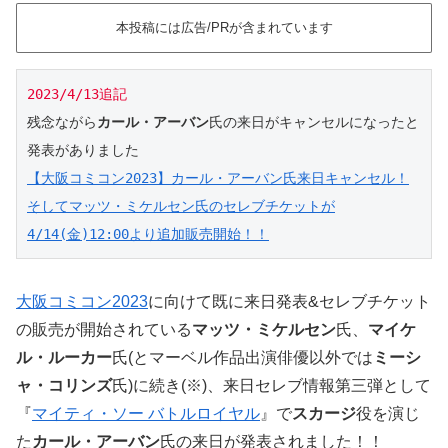
本投稿には広告/PRが含まれています
2023/4/13追記
残念
ながら
カール・アーバン
氏の来日がキャンセルになったと
【大阪コミコン2023】カール・アーバン氏来日キャンセル！
そしてマッツ・ミケルセン氏のセレブチケットが
4/14(金)12:00より追加販売開始！！
大阪コミコン2023
に向けて既に来日発表&セレブチケット
の販売が開始されている
マッツ・ミケルセン
氏、
マイケ
ル・ルーカー
氏(とマーベル作品出演俳優以外では
ミーシ
ャ・コリンズ
氏)に続き(※)、来日セレブ情報第三弾として
『
マイティ・ソー バトルロイヤル
』で
スカージ
役を演じ
た
カール・アーバン
氏の来日が発表されました！！