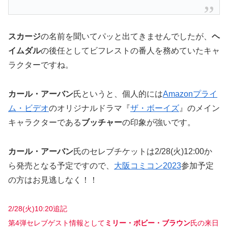
スカージ
の名前を聞いてパッと出てきませんでしたが、
ヘ
イムダル
の後任としてビフレストの番人を務めていたキャ
ラクターですね。
カール・アーバン
氏というと、個人的には
Amazonプライ
ム・ビデオ
のオリジナルドラマ『
ザ・ボーイズ
』のメイン
キャラクターである
ブッチャー
の印象が強いです。
カール・アーバン
氏のセレブチケットは2/28(火)12:00か
ら発売となる予定ですので、
大阪コミコン2023
参加予定
の方はお見逃しなく！！
2/28(火)10:20
追記
第4弾セレブゲスト情報として
ミリー・ボビー・ブラウン
氏の来日