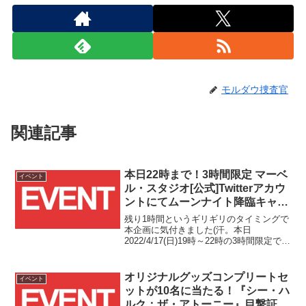
モルダウ捜査官
関連記事
本日22時まで！3時間限定 マーベ
イベント
ル・スタジオ[公式]Twitterアカウ
ントにてムーンナイト降臨キャン
ペーン開催中！！
残り1時間というギリギリのタイミングで
本企画に気付きました(汗。本日
2022/4/17(日)19時～22時の3時間限定で、
マーベル・スタジオTwitteアカウントに
て、ソニー ワイヤレスノイズキャンセリ
ングステレオヘッドセットやムーンナイ
オリジナルグッズコンプリートセ
イベント
ト...
ットが10名に当たる！『シー・ハ
ルク：ザ・アトーニー』目撃証言