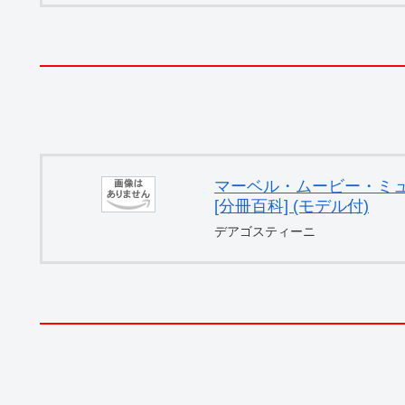
マーベル・ムービー・ミュー
[分冊百科] (モデル付)
デアゴスティーニ