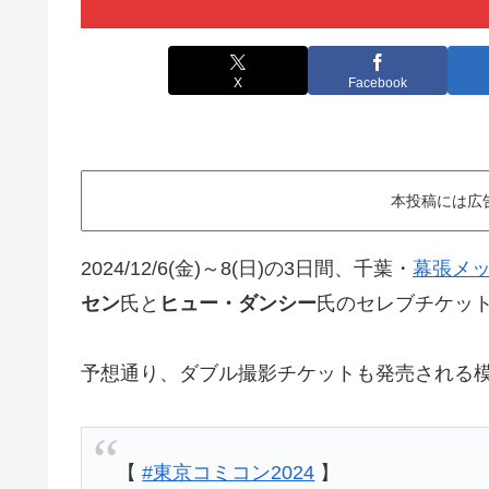
X
Facebook
本投稿には広
2024/12/6(金)～8(日)の3日間、千葉・
幕張メ
セン
氏と
ヒュー・ダンシー
氏のセレブチケットが
予想通り、ダブル撮影チケットも発売される
【
#東京コミコン2024
】