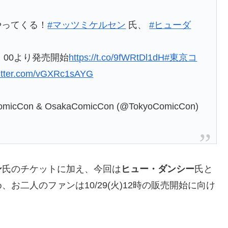
やってくる！
#マッツミケルセン
氏、
#ヒューダ
：00より発売開始
https://t.co/9fWRtDl1dH
#東京コ
witter.com/vGXRc1sAYG
Con & OsakaComicCon (@TokyoComicCon)
ン
氏のチケットに加え、今回は
ヒュー・ダンシー
氏と
お二人のファンは10/29(火)12時の販売開始に向け