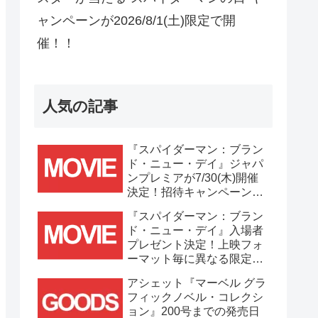
ャンペーンが2026/8/1(土)限定で開
催！！
人気の記事
『スパイダーマン：ブラン
ド・ニュー・デイ』ジャパ
ンプレミアが7/30(木)開催
決定！招待キャンペーンは
7/21(火)まで応募受付
『スパイダーマン：ブラン
中！！
ド・ニュー・デイ』入場者
プレゼント決定！上映フォ
ーマット毎に異なる限定ビ
ジュアルポスター(A3)が貰
アシェット『マーベル グラ
える！！
フィックノベル・コレクシ
ョン』200号までの発売日