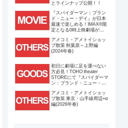
とラインナップ公開！！
『スパイダーマン：ブラン
ド・ニュー・デイ』が日本
最速で楽しめる！IMAX®限
定となる0時上映劇場が決
定！！
アメコミ・アメトイショッ
プ散策 秋葉原～上野編
(2024年春)
初日に劇場に足を運べない
方必見！TOHO theater
STOREにて『スパイダーマ
ン：ブランド・ニュー・デ
イ』劇場グッズ通販が
アメコミ・アメトイショッ
7/31(金)11時より開始！！
プ散策 東京・山手線周辺+α
編(2026年春)