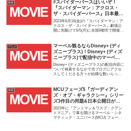
表紙の出来が良かったためネタであるこ
#スパイダーバースはいいぞ！
映画
とを取り下げて発売を決定するといった
『スパイダーマン：アクロス・
珍事がありました！！
ザ・スパイダーバース』日本最速
試写会招待キャンペーン第三弾が
2023年6月16(金)の『スパイダーマン：ア
応募受付スタート！！
クロス・ザ・スパイダーバース』劇場公
開に先駆けて6/5(月)に全国9都市で開催さ
れる日本最速試写会招待キャンペーン第3
弾の応募受付が本日5/16(火)よりスタート
しました！！
マーベル観るならDisney+ (ディ
アニメ
ズニープラス)！Disney+ (ディズ
ニープラス)で配信中のマーベル
作品を紹介！！
Disney+ (ディズニープラス)の配信内容に
ついて検索するなかで当ブログにアクセ
スしてくださる方々が結構な数いらっし
ゃるようなので、今更ながらDisney+ (デ
ィズニープラス)にて配信中のマーベル関
連作品をまとめてみました！未加入の方
MCUフェーズ5『ガーディアン
映画
は、こちらの内容を参考にDisney+ (ディ
ズ・オブ・ギャラクシー』シリー
ズニープラス)への加入をご検討いただけ
ズ3作目の邦題&日本公開日が決
れば幸いです！！
定！！全米に先駆けて2023年5月
2023年に『アントマン＆ワスプ：クアン
3日(水・祝)公開に！！
トマニア』で幕を開けるマーベル・シネ
マティック・ユニバース(MCU) フェーズ5
の劇場作品2作目となる『ガーディアン
ズ・オブ・ギャラクシー』シリーズ第3弾