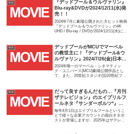
『デッドプール＆ウルヴァリン』
映画
Blu-ray&DVDが2024/12/11(水)発
売！！
2024年7月に劇場公開された大ヒット映画
『デッドプール＆ウルヴァリン』の4K
UHD / Blu-ray / DVDが2024/12/11(水)にい
よいよ発売となります！！
デッドプールがMCUでマーベル
映画
の救世主に！『デッドプール&ウ
ルヴァリン』2024/7/26(金)日本公
開決定&ティザー予告公開！！
2024年唯一のマーベル・シネマティッ
ク・ユニバース(MCU)劇場公開作品とし
て、また、20世紀スタジオ(旧20世紀フォ
ックス)作品からの合流としても大注目の
『デッドプール』3作目の正式タイトルお
よび日本での劇場公開日の発表、そして
だって良すぎるんだもの…『月刊
映画
ティザー予告が解禁されました！！
ザテレビジョン』のエイプリルフ
ールネタ『サンダーボルツ*』特
集号が嘘取り消しで発売へ！！
毎年4月1日はエイプリルフールというこ
とで様々な企業アカウントの面白ネタポ
ストが登場しますが、2025年はザテレビ
ジョン様が『サンダーボルツ*』特集号ネ
タをポストしてくださっただけでなく、