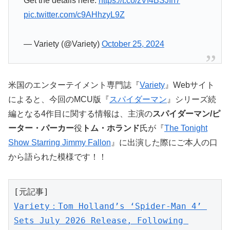
Get the details here:
https://t.co/zVf4BSJIh7
pic.twitter.com/c9AHhzyL9Z
— Variety (@Variety)
October 25, 2024
米国のエンターテイメント専門誌『
Variety
』Webサイト
によると、今回のMCU版『
スパイダーマン
』シリーズ続
編となる4作目に関する情報は、主演の
スパイダーマン/ピ
ーター・パーカー
役
トム・ホランド
氏が『
The Tonight
Show Starring Jimmy Fallon
』に出演した際にご本人の口
から語られた模様です！！
[元記事]
Variety：Tom Holland’s ‘Spider-Man 4’ 
Sets July 2026 Release, Following 