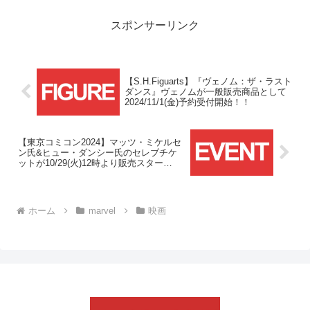
の邦題と日本公開日の発表、そして特報
動画が公開されました！！
スポンサーリンク
【S.H.Figuarts】『ヴェノム：ザ・ラスト
ダンス』ヴェノムが一般販売商品として
2024/11/1(金)予約受付開始！！
【東京コミコン2024】マッツ・ミケルセ
ン氏&ヒュー・ダンシー氏のセレブチケ
ットが10/29(火)12時より販売スター
ト！！
ホーム
marvel
映画