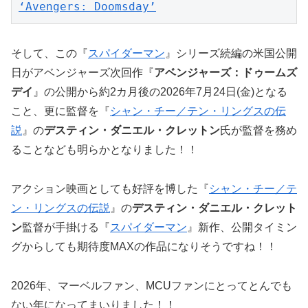
‘Avengers: Doomsday’
そして、この『
スパイダーマン
』シリーズ続編の米国公開
日がアベンジャーズ次回作『
アベンジャーズ：ドゥームズ
デイ
』の公開から約2カ月後の2026年7月24日(金)となる
こと、更に監督を『
シャン・チー／テン・リングスの伝
説
』の
デスティン・ダニエル・クレットン
氏が監督を務め
ることなども明らかとなりました！！
アクション映画としても好評を博した『
シャン・チー／テ
ン・リングスの伝説
』の
デスティン・ダニエル・クレット
ン
監督が手掛ける『
スパイダーマン
』新作、公開タイミン
グからしても期待度MAXの作品になりそうですね！！
2026年、マーベルファン、MCUファンにとってとんでも
ない年になってまいりました！！