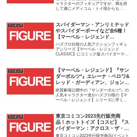
の予約受付がスタート！！
ャラクターのフィギュアですが、満を持
して遂にメディコム・トイ様からも
MAFEXでの商品化が発表されました！！
スパイダーマン・アンリミテッド
フィギュア
やスパイダーボーイなど全6種！
【マーベル・レジェンド
CLASSIC】スパイダーマンシリ
ハズブロ社様の人気アクションフィギュ
ーズが新たに登場！！
アシリーズ【マーベル・レジェンド
CLASSIC】にコミック版スパイダーマン
関連キャラクターが新たに6種追加されま
す！！
【マーベル・レジェンド】『サン
フィギュア
ダーボルツ*』エレーナ・ベロワ&
レッド・ガーディアン、ジョン・
ウォーカー&セントリーの2パッ
絶賛劇場公開中の『サンダーボルツ*』の
クが登場！！
人気キャラクター達がハズブロ様の【マ
ーベル・レジェンド】シリーズに早くも
登場です！！
東京コミコン2023先行販売商
フィギュア
品！ホットトイズ【コスビ】『ス
パイダーマン：アクロス・ザ・ス
パイダーバース』スパイダーマン
東京コミコン2023先行販売商品(イベント