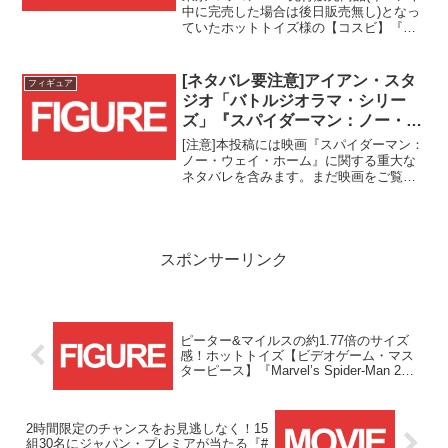
3体セット全3種が通販開始！！
中に完売した場合は後日販売無し)となっ
ていたホットトイズ様の【コスビ】『ス
パイダーマン：アクロス・ザ・スパイダ
ーバース』スパイダーマン3体セット(全3
種)がトイサピエンス様にて通販受付スタ
[ネタバレ要注意]アイアン・スタ
フィギュア
ートです！！
ジオ「バトルジオラマ・シリー
ズ」『スパイダーマン：ノー・ウ
ェイ・ホーム』スパイダーマン予
[注意]本投稿には映画『スパイダーマン：
約受付開始！！
ノー・ウェイ・ホーム』に関する重大な
ネタバレを含みます。まだ映画をご覧に
なられていない方はこちらの投稿を開か
ないようにご注意ください！！
スポンサーリンク
ピーター&マイルスの約1.77倍のサイズ
感！ホットトイズ【ビデオゲーム・マス
ターピース】『Marvel’s Spider-Man 2』
ヴェノムの予約受付がスタート！！
2時間限定のチャンスをお見逃しなく！15
組30名にジャパン・プレミアが当たる『#