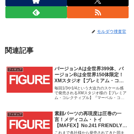
モルダウ捜査官
関連記事
バージョンAは全世界399体、バ
フィギュア
ージョンBは全世界150体限定！
XMスタジオ【プレミアム・コレ
クティブル】『マーベル・コミッ
毎回1/3や1/4という大迫力のスケール感
ク』アイアンマン(スーツアップ)
で発売されるXMスタジオ様の【プレミア
ム・コレクティブル】『マーベル・コミ
が国内流通トイサピエンス限定で
ック』スタチューシリーズに、スーツア
予約受付スタート！！
ップ姿のアイアンマンが登場です！！
素顔パーツの再現度は圧巻の一
フィギュア
言！メディコム・トイ
【MAFEX】No.241 FRIENDLY
NEIGHBORHOOD SPIDER-MAN
これまで各社様から発売されてきた同キ