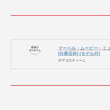
マーベル・ムービー・ミュー
[分冊百科] (モデル付)
デアゴスティーニ