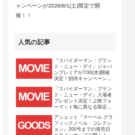
ャンペーンが2026/8/1(土)限定で開
催！！
人気の記事
『スパイダーマン：ブラン
ド・ニュー・デイ』ジャパ
ンプレミアが7/30(木)開催
決定！招待キャンペーンは
7/21(火)まで応募受付
『スパイダーマン：ブラン
中！！
ド・ニュー・デイ』入場者
プレゼント決定！上映フォ
ーマット毎に異なる限定ビ
ジュアルポスター(A3)が貰
アシェット『マーベル グラ
える！！
フィックノベル・コレクシ
ョン』200号までの発売日