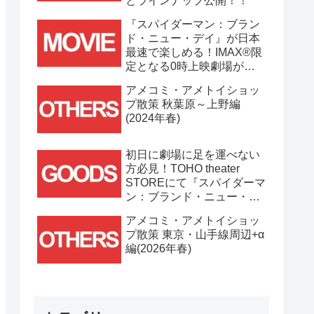
とラインナップ公開！！
『スパイダーマン：ブラン
ド・ニュー・デイ』が日本
最速で楽しめる！IMAX®限
定となる0時上映劇場が決
定！！
アメコミ・アメトイショッ
プ散策 秋葉原～上野編
(2024年春)
初日に劇場に足を運べない
方必見！TOHO theater
STOREにて『スパイダーマ
ン：ブランド・ニュー・デ
イ』劇場グッズ通販が
アメコミ・アメトイショッ
7/31(金)11時より開始！！
プ散策 東京・山手線周辺+α
編(2026年春)