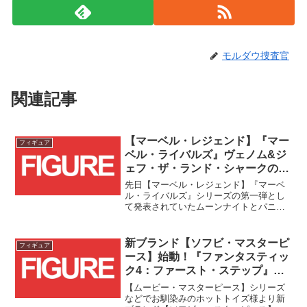
モルダウ捜査官
関連記事
【マーベル・レジェンド】『マー
フィギュア
ベル・ライバルズ』ヴェノム&ジ
ェフ・ザ・ランド・シャークの
2packが登場！！
先日【マーベル・レジェンド】『マーベ
ル・ライバルズ』シリーズの第一弾とし
て発表されていたムーンナイトとパニッ
シャーに続き、ヴェノムとジェフ君の
2packが登場です！！マスコット的な人気
も高い二人がセットになった嬉しい2pack
新ブランド【ソフビ・マスターピ
フィギュア
です！ジェフ君...
ース】始動！『ファンタスティッ
ク4：ファースト・ステップ』ギ
ャラクタスが登場！！
【ムービー・マスターピース】シリーズ
などでお馴染みのホットトイズ様より新