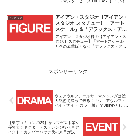
ー・マスターピース DIECAST】『アイア
サピエンス限定で販売中！！
ンマン2』アイアンマン・マーク5&ジオ
ラマ台座セットが現在トイサピエンス様
で限定販売中です！！
アイアン・スタジオ【アイアン・
フィギュア
スタジオ スタチュー】「アート
スケール」&「デラックス・アー
トスケール」のスパイダーマン
アイアン・スタジオ様の【アイアン・ス
[コミック]とヴェノム[コミック]
タジオ スタチュー】「アートスケール」
とその豪華版となる「デラックス・アー
が予約受付中！！
トスケール」にコミック版スパイダーマ
ンとヴェノムが登場です！！
スポンサーリンク
ウェアウルフ、エルサ、マンシングは総
天然色で帰って来る！『ウェアウルフ・
バイ・ナイト カラー版』がDisney+ (ディ
ズニープラス)にて2023/10/20(金)より配
信スタート！！
【東京コミコン2023】セレブゲスト第5
弾発表！ドクター・ストレンジ役ベネデ
ィクト・カンバーバッチ氏の来日が決