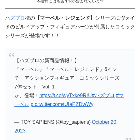
本投稿には広告/PRが含まれています
ハズブロ
様の
【マーベル・レジェンド】
シリーズに
ヴォイ
ド
のビルドアップ・フィギュアパーツが付属したコミック
シリーズが登場です！！
【ハズブロの新商品情報！】
『マーベル』「マーベル・レジェンド」6イン
チ・アクションフィギュア コミックシリーズ
7体セット Vol. 1
が、登場！
https://t.co/wyTxke9RrU
#ハズブロ
#マ
ーベル
pic.twitter.com/tUlaPZDwWy
— TOY SAPIENS (@toy_sapiens)
October 20,
2023