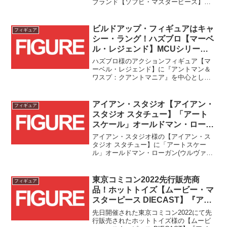
ブランド【ソフビ・マスターピース】が
登場します！！第一弾となるのは『ファ
ンタスティック4：ファースト・ステッ
プ』のヴィラン、ギャラクタスです！！
ビルドアップ・フィギュアはキャ
フィギュア
高さ約70センチ、そして...
シー・ラング！ハズブロ【マーベ
ル・レジェンド】MCUシリーズ
アントマン 7体セットの予約受付
ハズブロ様のアクションフィギュア【マ
がスタート！！
ーベル・レジェンド】に『アントマン＆
ワスプ：クアントマニア』を中心とした
シリーズが登場です！！
アイアン・スタジオ【アイアン・
フィギュア
スタジオ スタチュー】「アート
スケール」オールドマン・ローガ
ン(ウルヴァリン５０周年記念)[コ
アイアン・スタジオ様の【アイアン・ス
ミック]と「バトルジオラマ・シ
タジオ スタチュー】に「アートスケー
ル」オールドマン・ローガン(ウルヴァリ
リーズ」ミスター・シニスター
ン50周年記念)[コミック]と「バトルジオ
[コミック]が予約受付開始！！
ラマ・シリーズ」ミスター・シニスター
[コミック]が登場です！！
東京コミコン2022先行販売商
フィギュア
品！ホットトイズ【ムービー・マ
スターピース DIECAST】『アイ
アンマン2』アイアンマン・マー
先日開催された東京コミコン2022にて先
ク5&ジオラマ台座セットがトイ
行販売されたホットトイズ様の【ムービ