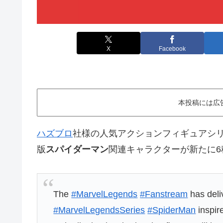
X
Facebook
本投稿には広
ハズブロ
社様の人気アクションフィギュアシ
版
スパイダーマン
関連キャラクターが新たに6
The
#MarvelLegends
#Fanstream
has deli
#MarvelLegendsSeries
#SpiderMan
inspir