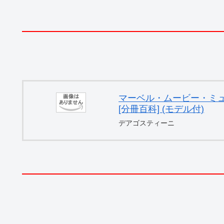
マーベル・ムービー・ミュー
[分冊百科] (モデル付)
デアゴスティーニ