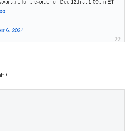
e available for pre-order on Dec 12th at 1:00pm ET
Weo
r 6, 2024
す！