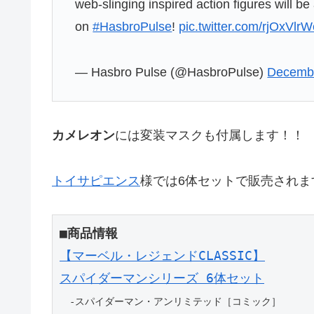
web-slinging inspired action figures will b
on
#HasbroPulse
!
pic.twitter.com/rjOxVlr
— Hasbro Pulse (@HasbroPulse)
Decembe
カメレオン
には変装マスクも付属します！！
トイサピエンス
様では6体セットで販売されま
■商品情報
【マーベル・レジェンドCLASSIC】
スパイダーマンシリーズ 6体セット
　-スパイダーマン・アンリミテッド［コミック］