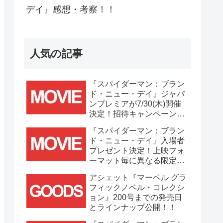
デイ』感想・考察！！
人気の記事
『スパイダーマン：ブラン
ド・ニュー・デイ』ジャパ
ンプレミアが7/30(木)開催
決定！招待キャンペーンは
7/21(火)まで応募受付
『スパイダーマン：ブラン
中！！
ド・ニュー・デイ』入場者
プレゼント決定！上映フォ
ーマット毎に異なる限定ビ
ジュアルポスター(A3)が貰
アシェット『マーベル グラ
える！！
フィックノベル・コレクシ
ョン』200号までの発売日
とラインナップ公開！！