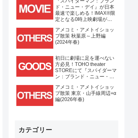
『スパイダーマン：ブラン
ド・ニュー・デイ』が日本
最速で楽しめる！IMAX®限
定となる0時上映劇場が決
定！！
アメコミ・アメトイショッ
プ散策 秋葉原～上野編
(2024年春)
初日に劇場に足を運べない
方必見！TOHO theater
STOREにて『スパイダーマ
ン：ブランド・ニュー・デ
イ』劇場グッズ通販が
アメコミ・アメトイショッ
7/31(金)11時より開始！！
プ散策 東京・山手線周辺+α
編(2026年春)
カテゴリー