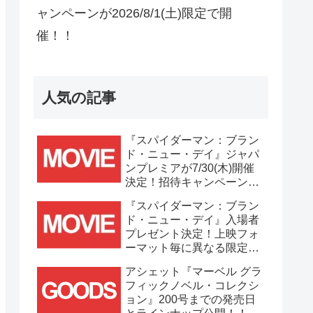
ャンペーンが2026/8/1(土)限定で開
催！！
人気の記事
『スパイダーマン：ブラン
ド・ニュー・デイ』ジャパ
ンプレミアが7/30(木)開催
決定！招待キャンペーンは
7/21(火)まで応募受付
『スパイダーマン：ブラン
中！！
ド・ニュー・デイ』入場者
プレゼント決定！上映フォ
ーマット毎に異なる限定ビ
ジュアルポスター(A3)が貰
アシェット『マーベル グラ
える！！
フィックノベル・コレクシ
ョン』200号までの発売日