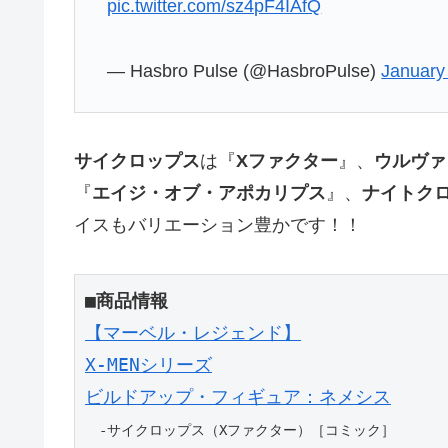
pic.twitter.com/sz4pF4IAfQ
— Hasbro Pulse (@HasbroPulse)
January
サイクロップス
は『
Xファクター
』、
ウルヴァ
『
エイジ・オブ・アポカリプス
』、
ナイトク
イスもバリエーション豊かです！！
■商品情報
【マーベル・レジェンド】
X-MENシリーズ
ビルドアップ・フィギュア：ネメシス
　-サイクロップス（Xファクター）［コミック］