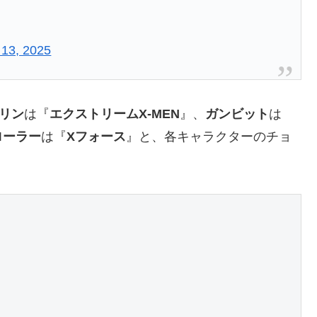
 13, 2025
リン
は『
エクストリームX-MEN
』、
ガンビット
は
ローラー
は『
Xフォース
』と、各キャラクターのチョ