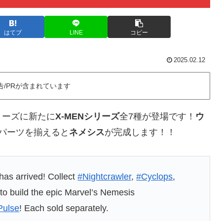
はてブ
LINE
コピー
2025.02.12
告/PRが含まれています
リーズに新たに
X-MENシリーズ
全7種が登場です！
ウ
パーツを揃えると
ネメシス
が完成します！！
as arrived! Collect
#Nightcrawler
,
#Cyclops
,
o build the epic Marvel’s Nemesis
Pulse
! Each sold separately.