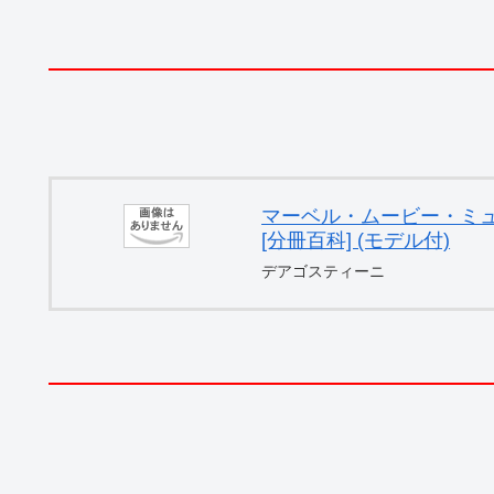
マーベル・ムービー・ミュー
[分冊百科] (モデル付)
デアゴスティーニ