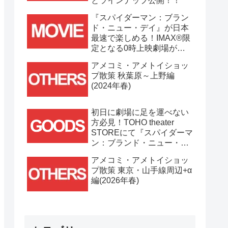
とラインナップ公開！！
『スパイダーマン：ブラン
ド・ニュー・デイ』が日本
最速で楽しめる！IMAX®限
定となる0時上映劇場が決
定！！
アメコミ・アメトイショッ
プ散策 秋葉原～上野編
(2024年春)
初日に劇場に足を運べない
方必見！TOHO theater
STOREにて『スパイダーマ
ン：ブランド・ニュー・デ
イ』劇場グッズ通販が
アメコミ・アメトイショッ
7/31(金)11時より開始！！
プ散策 東京・山手線周辺+α
編(2026年春)