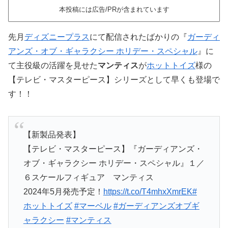
本投稿には広告/PRが含まれています
先月
ディズニープラス
にて配信されたばかりの『
ガーディ
アンズ・オブ・ギャラクシー ホリデー・スペシャル
』に
て主役級の活躍を見せた
マンティス
が
ホットトイズ
様の
【テレビ・マスターピース】シリーズとして早くも登場で
す！！
【新製品発表】
【テレビ・マスターピース】『ガーディアンズ・
オブ・ギャラクシー ホリデー・スペシャル』１／
６スケールフィギュア マンティス
2024年5月発売予定！
https://t.co/T4mhxXmrEK
#
ホットトイズ
#マーベル
#ガーディアンズオブギ
ャラクシー
#マンティス