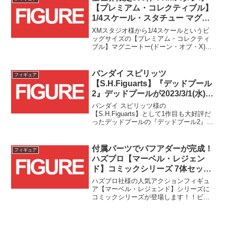
【プレミアム・コレクティブル】
1/4スケール・スタチュー マグニ
ートー(ドーン・オブ・X) トイサ
XMスタジオ様から1/4スケールというビ
ピエンスにて予約受付中！！
ッグサイズの【プレミアム・コレクティ
ブル】マグニートー(ドーン・オブ・X)が
登場です！！
バンダイ スピリッツ
フィギュア
【S.H.Figuarts】『デッドプール
2』デッドプールが2023/3/1(水)よ
り予約受付開始！発売は2023/8予
バンダイ スピリッツ様の
定！！
【S.H.Figuarts】として1作目も大好評だ
ったデッドプールの『デッドプール2』版
が登場です！！
付属パーツでパフアダーが完成！
フィギュア
ハズブロ【マーベル・レジェン
ド】コミックシリーズ 7体セット
が予約受付スタート！！
ハズブロ社様の人気アクションフィギュ
ア【マーベル・レジェンド】シリーズに
コミックシリーズが登場します！！ビル
ド・ア・フィギュアパーツとしてパフア
ダーの各パーツが付属する本シリーズを
トイサピエンス様では全7体セットで予約