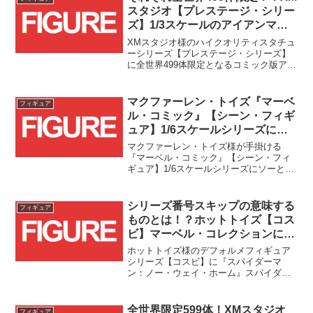
スタジオ【プレステージ・シリー
ズ】1/3スケールのアイアンマン
とアイアンマン<プレミア・エデ
XMスタジオ様のハイクオリティスタチュ
ィション>が国内トイサピエンス
ーシリーズ【プレステージ・シリーズ】
に全世界499体限定となるコミック版アイ
限定流通で予約スタート！！
アンマンとアイアンマン<プレミア・エデ
ィション>が登場です！国内流通はトイサ
ピエンス様限定の商品です！！
マクファーレン・トイズ『マーベ
フィギュア
ル・コミック』【シーン・フィギ
ュア】1/6スケールシリーズに
#006ソーと#007スパイダーマン
マクファーレン・トイズ様が手掛ける
(ブラック・コスチューム)が登
『マーベル・コミック』【シーン・フィ
ギュア】1/6スケールシリーズにソーとス
場！！
パイダーマン(ブラック・コスチューム)が
登場です！！
シリーズ番号スキップの意味する
フィギュア
ものとは！？ホットトイズ【コス
ビ】マーベル・コレクションに
NWHスパイダーマン(ブラック&
ホットトイズ様のデフォルメフィギュア
ゴールドスーツ)と『アイ・ア
シリーズ【コスビ】に『スパイダーマ
ン：ノー・ウェイ・ホーム』スパイダー
ム・グルート』版グルートが登
マン(ブラック&ゴールドスーツ)と『ア
場！！
イ・アム・グルート』グルートが登場で
す！！
全世界限定599体！XMスタジオ
フィギュア