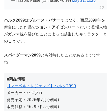
— Hasbro Pulse (@HasbroPulse)
May 21, 2026
ハルク2099
は
ブルース・バナー
ではなく、西暦2099年を
舞台にした作品で
ジョン・アイゼンハート
という登場人物
がガンマ線を浴びたことによって誕生したキャラクターと
のことです。
スパイダーマン2099
とも対峙したことがあるようです
ね！！
■商品情報
【マーベル・レジェンド】ハルク2099
メーカー：ハズブロ
発売予定：2026年7月(米国)
販売価格：46.99ドル(米国)