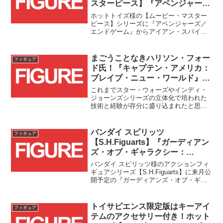
スターピース】『アベンジャーズ
／エンドゲーム』アイアン・スパ
ホットトイズ様の【ムービー・マスター
イダー予約受付開始！！
ピース】シリーズに『アベンジャーズ／
エンドゲーム』からアイアン・スパイダ
ーが登場です！！
まごうことなきハリソン・フォー
フィギュア
ド氏！『キャプテン・アメリカ：
ブレイブ・ニュー・ワールド』レ
ッドハルクが【ムービー・マスタ
これまでスター・ウォーズやインディ・
ーピース】に登場！！
ジョーンズシリーズの立体化で培われた
技術と経験が存分に盛り込まれたと思わ
れる(推測)ホットトイズ様の【ムービー・
マスターピース】『キャプテン・アメリ
カ：ブレイブ・ニュー・ワールド』レッ
バンダイ スピリッツ
フィギュア
ドハルクが登場です！！
【S.H.Figuarts】『ガーディアン
ズ・オブ・ギャラクシー：
VOLUME 3』スター・ロード＆ロ
バンダイ スピリッツ様のアクションフィ
ケット・ラクーンが一般店頭販売
ギュアシリーズ【S.H.Figuarts】に来月公
開予定の『ガーディアンズ・オブ・ギャ
商品として2023/4/26(水)16時から
ラクシー：VOLUME 3』からスター・ロ
予約受付スタート！！
ードとロケットのセット商品が発売され
ます！！
トイサピエンス限定版はキーアイ
フィギュア
テムのアクセサリー付き！ホット