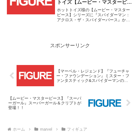
トイズ【ムービー・マスターピー
ス】『スパイダーマン：アクロ
ホットトイズ様の【ムービー・マスター
ス・ザ・スパイダーバース』スパ
ピース】シリーズに『スパイダーマン：
アクロス・ザ・スパイダーバース』から
イダー・パンクの予約受付開
新たにスパイダー・パンクが登場で
始！！
す！！
スポンサーリンク
【マーベル・レジェンド】『フューチャ
ー・ファウンデーション』ミスター・フ
ァンタスティック&スパイダーマンの
2packが登場！！
【ムービー・マスターピース】『スーパ
ーガール』スーパーガール＆クリプトが
登場！！
ホーム
marvel
フィギュア