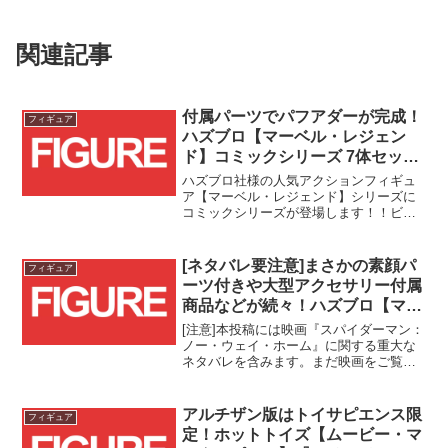
関連記事
付属パーツでパフアダーが完成！
フィギュア
ハズブロ【マーベル・レジェン
ド】コミックシリーズ 7体セット
が予約受付スタート！！
ハズブロ社様の人気アクションフィギュ
ア【マーベル・レジェンド】シリーズに
コミックシリーズが登場します！！ビル
ド・ア・フィギュアパーツとしてパフア
ダーの各パーツが付属する本シリーズを
トイサピエンス様では全7体セットで予約
[ネタバレ要注意]まさかの素顔パ
フィギュア
受付中です！！
ーツ付きや大型アクセサリー付属
商品などが続々！ハズブロ【マー
ベル・レジェンド】に『スパイダ
[注意]本投稿には映画『スパイダーマン：
ーマン：ノー・ウェイ・ホーム』
ノー・ウェイ・ホーム』に関する重大な
ネタバレを含みます。まだ映画をご覧に
関連フィギュアが一挙登場！！
なられていない方は、このままページを
お戻りください。
アルチザン版はトイサピエンス限
フィギュア
定！ホットトイズ【ムービー・マ