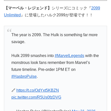
【マーベル・レジェンド】
シリーズにコミック『
2099
Unlimited
』に登場したハルク2099が登場です！！
The year is 2099. The Hulk is something far more
savage.
Hulk 2099 smashes into
#MarvelLegends
with the
monstrous look fans remember from Marvel’s
future timeline. Pre-order 1PM ET on
#HasbroPulse
.
🔗
https://t.co/OdYxt5KBZN
pic.twitter.com/R5Us0fzDVG