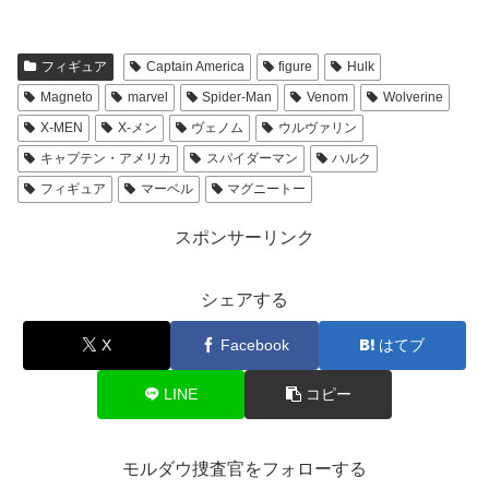
フィギュア
Captain America
figure
Hulk
Magneto
marvel
Spider-Man
Venom
Wolverine
X-MEN
X-メン
ヴェノム
ウルヴァリン
キャプテン・アメリカ
スパイダーマン
ハルク
フィギュア
マーベル
マグニートー
スポンサーリンク
シェアする
X
Facebook
はてブ
LINE
コピー
モルダウ捜査官をフォローする