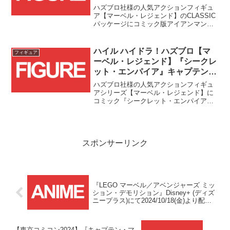
シリーズ全6体の予約受付スター
ハズブロ社様の人気アクションフィギュ
ト！
ア【マーベル・レジェンド】のCLASSIC
パッケージにコミック版アイアンマンを
主体とした全6体のシリーズ商品が登場で
す！！
ハイル ハイドラ！ハズブロ【マ
フィギュア
ーベル・レジェンド】『シークレ
ット・エンパイア』キャプテン・
アメリカの予約受付がスター
ハズブロ社様の人気アクションフィギュ
ト！！
アシリーズ【マーベル・レジェンド】に
コミック『シークレット・エンパイア』
版キャプテン・アメリカが登場です！！
スポンサーリンク
『LEGO マーベル／アベンジャーズ ミッ
ション・デモリション』Disney+ (ディズ
ニープラス)にて2024/10/18(金)より配信
開始！！
【東京コミコン2024】『キャプテン・マ