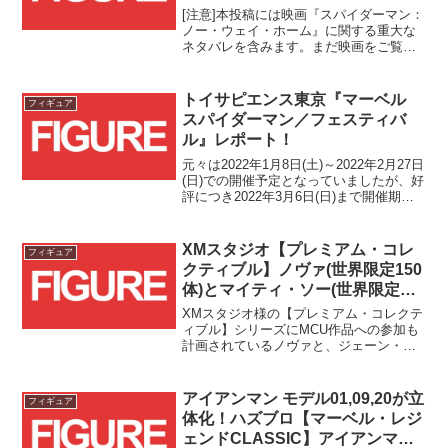
ェイ・ホーム』から8商品が一斉
[注意]本投稿には映画『スパイダーマン：
登場！！
ノー・ウェイ・ホーム』に関する重大な
ネタバレを含みます。まだ映画をご覧に
なられていない方は、このままページを
お戻りください。
トイサピエンス東京『マーベル
フィギュア
スパイダーマン／フェスティバ
ル』レポート！
元々は2022年1月8日(土)～2022年2月27日
(日)での開催予定となっていましたが、好
評につき2022年3月6日(日)まで開催期間
が1週間延長されたトイサピエンス東京様
の『マーベル スパイダーマン／フェステ
ィバル』に行ってきましたので、その様
XMスタジオ【プレミアム・コレ
フィギュア
子を紹介したいと思います！
クティブル】ノヴァ(世界限定150
体)とマイティ・ソー(世界限定
199体)が国内トイサピエンス限定
XMスタジオ様の【プレミアム・コレクテ
流通で予約受付スタート！！
ィブル】シリーズにMCU作品への参加も
計画されているノヴァと、ジェーン・フ
ォスター版マイティ・ソーの1/4スケール
スタチューが登場です！！
アイアンマン モデル01,09,20が立
フィギュア
体化！ハズブロ【マーベル・レジ
ェンドCLASSIC】アイアンマン