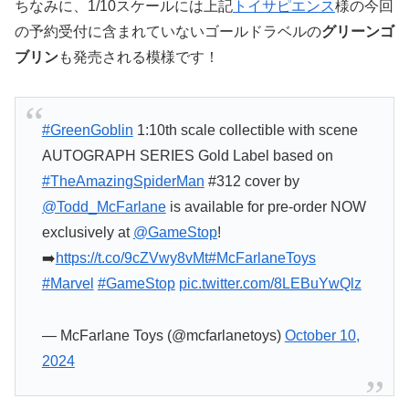
ちなみに、1/10スケールには上記
トイサピエンス
様の今回
の予約受付に含まれていないゴールドラベルの
グリーンゴ
ブリン
も発売される模様です！
#GreenGoblin
1:10th scale collectible with scene
AUTOGRAPH SERIES Gold Label based on
#TheAmazingSpiderMan
#312 cover by
@Todd_McFarlane
is available for pre-order NOW
exclusively at
@GameStop
!
➡️
https://t.co/9cZVwy8vMt
#McFarlaneToys
#Marvel
#GameStop
pic.twitter.com/8LEBuYwQlz
— McFarlane Toys (@mcfarlanetoys)
October 10,
2024