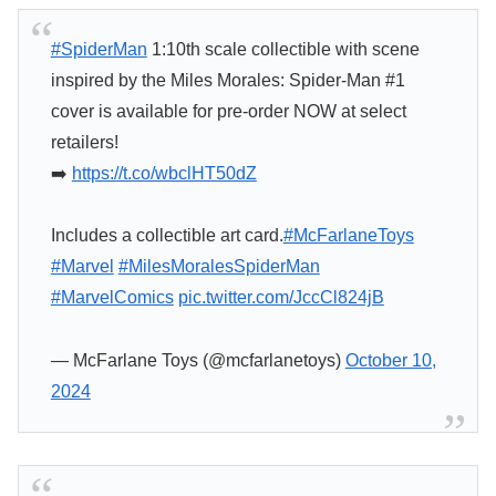
#SpiderMan
1:10th scale collectible with scene
inspired by the Miles Morales: Spider-Man #1
cover is available for pre-order NOW at select
retailers!
➡️
https://t.co/wbclHT50dZ
Includes a collectible art card.
#McFarlaneToys
#Marvel
#MilesMoralesSpiderMan
#MarvelComics
pic.twitter.com/JccCl824jB
— McFarlane Toys (@mcfarlanetoys)
October 10,
2024