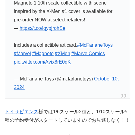
Magneto 1:10th scale collectible with scene
inspired by the X-Men #1 cover is available for
pre-order NOW at select retailers!
➡️
https://t.co/lqypjrohSe
Includes a collectible art card.
#McFarlaneToys
#Marvel
#Magneto
#XMen
#MarvelComics
pic.twitter.com/Avix8rE0qK
— McFarlane Toys (@mcfarlanetoys)
October 10,
2024
トイサピエンス
様では1/6スケール2種と、1/10スケール5
種の予約受付がスタートしていますのでお見逃しなく！！