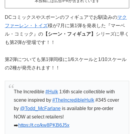
本投稿には広告/PRが含まれています
DCコミックスやスポーンのフィギュアでお馴染みの
マク
ファーレン・トイズ
様が7月に第1弾を発表した『マーベ
ル・コミック』の
【シーン・フィギュア】
シリーズに早く
も第2弾が登場です！！
第2弾についても第1弾同様に1/6スケールと1/10スケール
の2種が発売されます！！
The Incredible
#Hulk
1:6th scale collectible with
scene inspired by
#TheIncredibleHulk
#345 cover
by
@Todd_McFarlane
is available for pre-order
NOW at select retailers!
➡️
https://t.co/kw8PKB6J5x