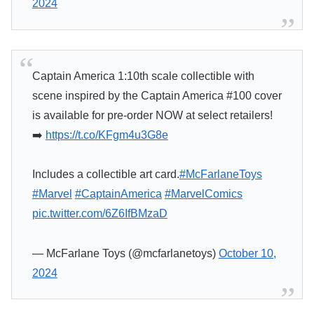
2024
Captain America 1:10th scale collectible with
scene inspired by the Captain America #100 cover
is available for pre-order NOW at select retailers!
➡️
https://t.co/KFgm4u3G8e
Includes a collectible art card.
#McFarlaneToys
#Marvel
#CaptainAmerica
#MarvelComics
pic.twitter.com/6Z6IfBMzaD
— McFarlane Toys (@mcfarlanetoys)
October 10,
2024