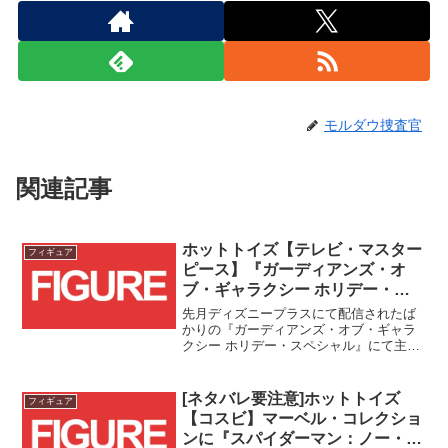
モルダウ捜査官
関連記事
ホットトイズ【テレビ・マスター
フィギュア
ピース】『ガーディアンズ・オ
ブ・ギャラクシー ホリデー・ス
ペシャル』マンティスが早くも商
先月ディズニープラスにて配信されたば
品化&予約受付開始！！
かりの『ガーディアンズ・オブ・ギャラ
クシー ホリデー・スペシャル』にて主役
級の活躍を見せたマンティスがホットト
イズ様の【テレビ・マスターピース】シ
リーズとして早くも登場です！！
[ネタバレ要注意]ホットトイズ
フィギュア
【コスビ】マーベル・コレクショ
ンに『スパイダーマン：ノー・ウ