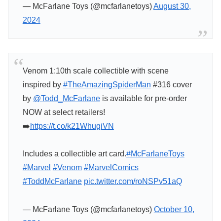
— McFarlane Toys (@mcfarlanetoys)
August 30,
2024
Venom 1:10th scale collectible with scene
inspired by
#TheAmazingSpiderMan
#316 cover
by
@Todd_McFarlane
is available for pre-order
NOW at select retailers!
➡️
https://t.co/k21WhugiVN
Includes a collectible art card.
#McFarlaneToys
#Marvel
#Venom
#MarvelComics
#ToddMcFarlane
pic.twitter.com/roNSPv51aQ
— McFarlane Toys (@mcfarlanetoys)
October 10,