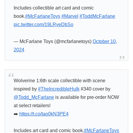
Includes collectible art card and comic
book.
#McFarlaneToys
#Marvel
#ToddMcFarlane
pic.twitter.com/19LRyeDbSo
— McFarlane Toys (@mcfarlanetoys)
October 10,
2024
Wolverine 1:6th scale collectible with scene
inspired by
#TheIncredibleHulk
#340 cover by
@Todd_McFarlane
is available for pre-order NOW
at select retailers!
➡️
https://t.co/tao0kN3PE4
Includes art card and comic book.
#McFarlaneToys