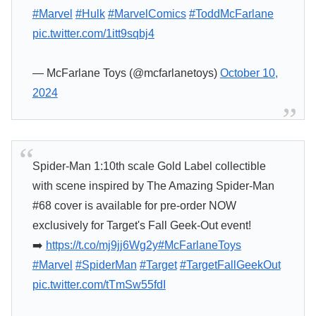
#Marvel
#Hulk
#MarvelComics
#ToddMcFarlane
pic.twitter.com/1itt9sqbj4
— McFarlane Toys (@mcfarlanetoys)
October 10,
2024
Spider-Man 1:10th scale Gold Label collectible
with scene inspired by The Amazing Spider-Man
#68 cover is available for pre-order NOW
exclusively for Target's Fall Geek-Out event!
➡️
https://t.co/mj9jj6Wg2y
#McFarlaneToys
#Marvel
#SpiderMan
#Target
#TargetFallGeekOut
pic.twitter.com/tTmSw55fdI