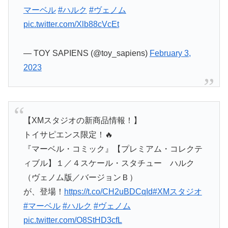
マーベル
#ハルク
#ヴェノム
pic.twitter.com/Xlb88cVcEt
— TOY SAPIENS (@toy_sapiens)
February 3,
2023
【XMスタジオの新商品情報！】
トイサピエンス限定！🔥
『マーベル・コミック』【プレミアム・コレクテ
ィブル】１／４スケール・スタチュー ハルク
（ヴェノム版／バージョンＢ）
が、登場！
https://t.co/CH2uBDCqId
#XMスタジオ
#マーベル
#ハルク
#ヴェノム
pic.twitter.com/O8StHD3cfL