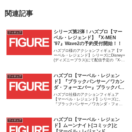
関連記事
シリーズ第2弾！ハズブロ【マー
フィギュア
ベル・レジェンド】『X-MEN
’97』Wave2の予約受付開始！！
ハズブロ様のアクションフィギュア【マ
ーベル・レジェンド】シリーズにDisney+
(ディズニープラス)にて配信予定の『X-
MEN '97』から第2弾となる6体のフィギ
ュアが登場です！！
ハズブロ【マーベル・レジェン
フィギュア
ド】『ブラックパンサー／ワカン
ダ・フォーエバー』ブラックパン
サー予約受付中！！
ハズブロ社様のアクションフィギュア
【マーベル・レジェンド】シリーズに、
『ブラックパンサー／ワカンダ・フォー
エバー』から遂に新ブラックパンサーが
登場です！！
ハズブロ【マーベル・レジェン
フィギュア
ド】ムーンナイト[コミック]と
【マーベル・レジェンド