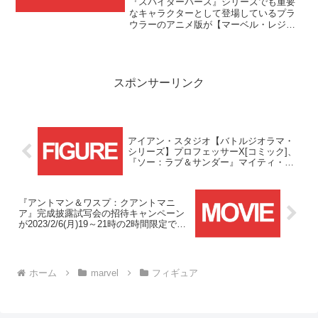
『スパイダーバース』シリーズでも重要
始！！
なキャラクターとして登場しているプラ
ウラーのアニメ版が【マーベル・レジェ
ンド】として登場です！！
スポンサーリンク
アイアン・スタジオ【バトルジオラマ・
シリーズ】プロフェッサーX[コミック]、
『ソー：ラブ＆サンダー』マイティ・ソ
ー、【デラックス・アートスケール】
『マーベル／インフィニティ・サーガ』
ヨンドゥの3体が予約受付開始！！
『アントマン＆ワスプ：クアントマニ
ア』完成披露試写会の招待キャンペーン
が2023/2/6(月)19～21時の2時間限定で開
催！！
ホーム
marvel
フィギュア