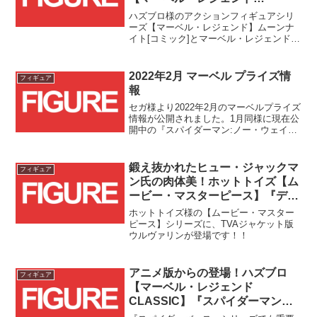
CLASSIC】X-MENシリーズ6体
ハズブロ様のアクションフィギュアシリ
セットが予約受付スタート！！
ーズ【マーベル・レジェンド】ムーンナ
イト[コミック]とマーベル・レジェンド
CLASSIC】X-MENシリーズ6体セットが
トイサピエンス様にて予約受付中で
す！！
2022年2月 マーベル プライズ情
フィギュア
報
セガ様より2022年2月のマーベルプライズ
情報が公開されました。1月同様に現在公
開中の『スパイダーマン:ノー・ウェイ・
ホーム』関連フィギュアが登場予定で
す。■セガ2022年2月18日：『スパイダー
マン：ノー・ウェイ・ホーム』スーパー
鍛え抜かれたヒュー・ジャックマ
フィギュア
プレミアムフィギュア“スパイダーマン ブ
ン氏の肉体美！ホットトイズ【ム
ラック&ゴールドスーツ”
ービー・マスターピース】『デッ
ドプール＆ウルヴァリン』ウルヴ
ホットトイズ様の【ムービー・マスター
ァリン(TVAジャケット版)予約受
ピース】シリーズに、TVAジャケット版
ウルヴァリンが登場です！！
付スタート！！
アニメ版からの登場！ハズブロ
フィギュア
【マーベル・レジェンド
CLASSIC】『スパイダーマン
(1994)』プラウラーが予約受付開