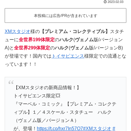
2023.02.03
本投稿には広告/PRが含まれています
XMスタジオ
様の
【プレミアム・コレクティブル】
スタチ
ューに
全世界199体限定
の
ハルク
(
ヴェノム
版/バージョン
A)と
全世界299体限定
の
ハルク
(
ヴェノム
版/バージョンB)
が登場です！国内では
トイサピエンス
様限定での流通とな
っています！！
【XMスタジオの新商品情報！】
トイサピエンス限定💥
『マーベル・コミック』【プレミアム・コレクテ
ィブル】１／４スケール・スタチュー ハルク
（ヴェノム版／バージョンＡ）
が、登場！
https://t.co/hxr7In57O7
#XMスタジオ
#