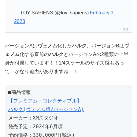
— TOY SAPIENS (@toy_sapiens)
February 3,
2023
バージョンAは
ヴェノム
化した
ハルク
、バージョンBは
ヴ
ェノム
化する直前の
ハルク
とバージョンAの2種類の上半
身が付属しています！！1/4スケールのサイズ感もあっ
て、かなり迫力がありますね！！
【プレミアム・コレクティブル】

ハルク(ヴェノム版/バージョンA)
メーカー：XMスタジオ

発売予定：2024年6月頃

予約価格：330,000円(税込)
