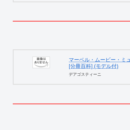
マーベル・ムービー・ミュー
[分冊百科] (モデル付)
デアゴスティーニ