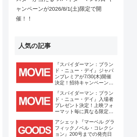
ャンペーンが2026/8/1(土)限定で開
催！！
人気の記事
『スパイダーマン：ブラン
ド・ニュー・デイ』ジャパ
ンプレミアが7/30(木)開催
決定！招待キャンペーンは
7/21(火)まで応募受付
『スパイダーマン：ブラン
中！！
ド・ニュー・デイ』入場者
プレゼント決定！上映フォ
ーマット毎に異なる限定ビ
ジュアルポスター(A3)が貰
アシェット『マーベル グラ
える！！
フィックノベル・コレクシ
ョン』200号までの発売日