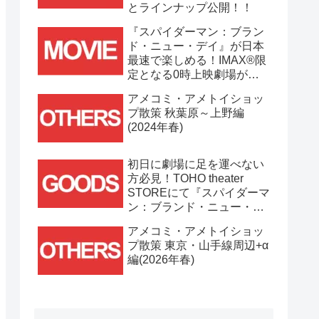
とラインナップ公開！！
『スパイダーマン：ブラン
ド・ニュー・デイ』が日本
最速で楽しめる！IMAX®限
定となる0時上映劇場が決
定！！
アメコミ・アメトイショッ
プ散策 秋葉原～上野編
(2024年春)
初日に劇場に足を運べない
方必見！TOHO theater
STOREにて『スパイダーマ
ン：ブランド・ニュー・デ
イ』劇場グッズ通販が
アメコミ・アメトイショッ
7/31(金)11時より開始！！
プ散策 東京・山手線周辺+α
編(2026年春)