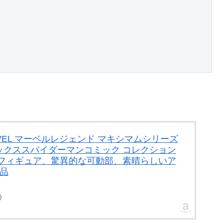
ARVEL マーベルレジェンド マキシマムシリーズ
ックススパイダーマンコミック コレクション
ションフィギュア、驚異的な可動部、素晴らしいア
規品
点）