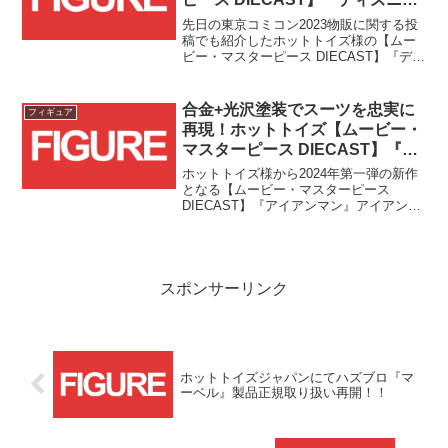
100』アイアンマン・マーク7(プ
先日の東京コミコン2023物販に関する投
ラチナカラー)が東京コミコン
稿でも紹介したホットトイズ様の【ムー
ビー・マスターピース DIECAST】『ディ
2023で発売！！
ズニー100』アイアンマン・マーク7(プラ
チナカラー)販売に関する詳細が追加発表
されました！！
合金+光沢塗装でスーツを忠実に
フィギュア
再現！ホットトイズ【ムービー・
マスターピース DIECAST】『ア
イアンマン』アイアンマン・マー
ホットトイズ様から2024年第一弾の新作
ク2(2.0版)の予約受付が開始！！
となる【ムービー・マスターピース
DIECAST】『アイアンマン』アイアンマ
ン・マーク2(2.0版)の発表がありまし
た！！
スポンサーリンク
ホットトイズジャパンにてハズブロ『マ
ーベル』製品正規取り扱い再開！！