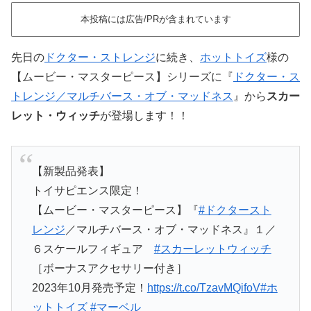
本投稿には広告/PRが含まれています
先日の
ドクター・ストレンジ
に続き、
ホットトイズ
様の
【ムービー・マスターピース】シリーズに『
ドクター・ス
トレンジ／マルチバース・オブ・マッドネス
』から
スカー
レット・ウィッチ
が登場します！！
【新製品発表】
トイサピエンス限定！
【ムービー・マスターピース】『
#ドクタースト
レンジ
／マルチバース・オブ・マッドネス』１／
６スケールフィギュア
#スカーレットウィッチ
［ボーナスアクセサリー付き］
2023年10月発売予定！
https://t.co/TzavMQifoV
#ホ
ットトイズ
#マーベル