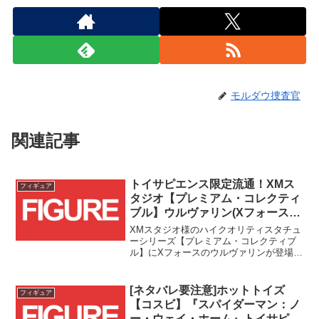
モルダウ捜査官
関連記事
トイサピエンス限定流通！XMス
フィギュア
タジオ【プレミアム・コレクティ
ブル】ウルヴァリン(Xフォース)
が全世界数量限定で予約受付開
XMスタジオ様のハイクオリティスタチュ
始！！
ーシリーズ【プレミアム・コレクティブ
ル】にXフォースのウルヴァリンが登場で
す！！
[ネタバレ要注意]ホットトイズ
フィギュア
【コスビ】『スパイダーマン：ノ
ー・ウェイ・ホーム』トイサピエ