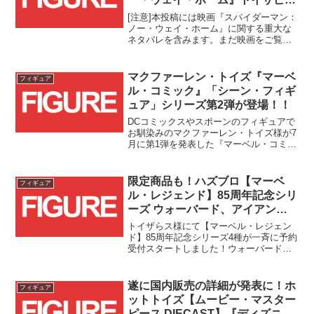
ンス限定セットが販売中！！
[注意]本投稿には映画『スパイダーマン：
ノー・ウェイ・ホーム』に関する重大な
ネタバレを含みます。まだ映画をご覧に
なられていない方は、このままページを
お戻りください。
マクファーレン・トイズ『マーベ
フィギュア
ル・コミック』「シーン・フィギ
ュア」シリーズ第2弾が登場！！
DCコミックスやスポーンのフィギュアで
お馴染みのマクファーレン・トイズ様が7
月に第1弾を発表した『マーベル・コミッ
ク』の【シーン・フィギュア】シリーズ
に早くも第2弾が登場です！！
限定商品も！ハズブロ【マーベ
フィギュア
ル・レジェンド】85周年記念シリ
ーズ ウォーバード、アイアン・
フィスト&ルーク・ケイジ、ゴー
トイザらス様にて【マーベル・レジェン
ストライダー、スカーがトイザら
ド】85周年記念シリーズ4種が一斉に予約
受付スタートしました！ウォーバードは
スにて予約受付開始！！
トイザらス限定商品とのことです！！
遂に国内販売の詳細が発表に！ホ
フィギュア
ットトイズ【ムービー・マスター
ピース DIECAST】『ディズニー