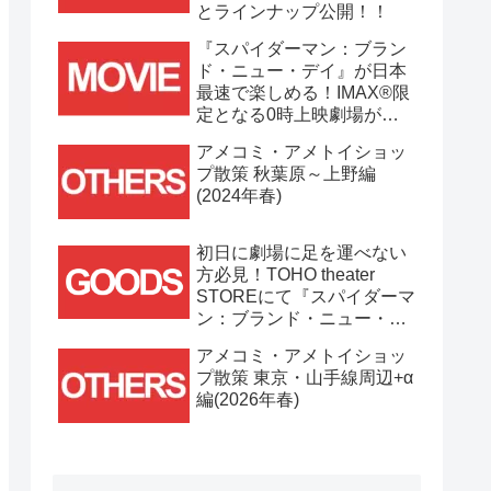
とラインナップ公開！！
『スパイダーマン：ブラン
ド・ニュー・デイ』が日本
最速で楽しめる！IMAX®限
定となる0時上映劇場が決
定！！
アメコミ・アメトイショッ
プ散策 秋葉原～上野編
(2024年春)
初日に劇場に足を運べない
方必見！TOHO theater
STOREにて『スパイダーマ
ン：ブランド・ニュー・デ
イ』劇場グッズ通販が
アメコミ・アメトイショッ
7/31(金)11時より開始！！
プ散策 東京・山手線周辺+α
編(2026年春)