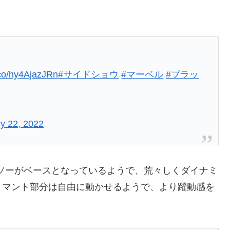
t.co/hy4AjazJRn
#サイドショウ
#マーベル
#ブラッ
y 22, 2022
版ソーがベースとなっているようで、荒々しくダイナミ
。マント部分は自由に動かせるようで、より躍動感を