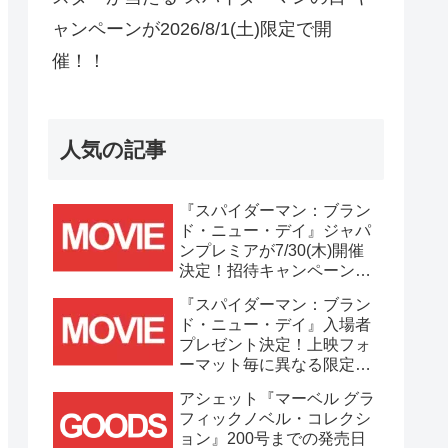
ャンペーンが2026/8/1(土)限定で開
催！！
人気の記事
『スパイダーマン：ブラン
ド・ニュー・デイ』ジャパ
ンプレミアが7/30(木)開催
決定！招待キャンペーンは
7/21(火)まで応募受付
『スパイダーマン：ブラン
中！！
ド・ニュー・デイ』入場者
プレゼント決定！上映フォ
ーマット毎に異なる限定ビ
ジュアルポスター(A3)が貰
アシェット『マーベル グラ
える！！
フィックノベル・コレクシ
ョン』200号までの発売日