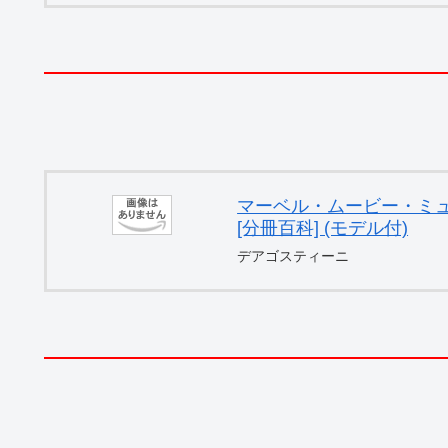
マーベル・ムービー・ミュー
[分冊百科] (モデル付)
デアゴスティーニ