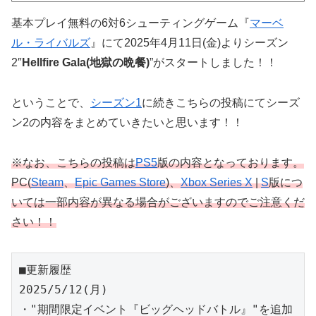
基本プレイ無料の6対6シューティングゲーム『
マーベ
ル・ライバルズ
』にて2025年4月11日(金)よりシーズン
2″
Hellfire Gala(地獄の晩餐)
”がスタートしました！！
ということで、
シーズン1
に続きこちらの投稿にてシーズ
ン2の内容をまとめていきたいと思います！！
※なお、こちらの投稿は
PS5
版の内容となっております。
PC(
Steam
、
Epic Games Store
)、
Xbox Series X
|
S
版につ
いては一部内容が異なる場合がございますのでご注意くだ
さい！！
■更新履歴
2025/5/12(月)
・"期間限定イベント『ビッグヘッドバトル』"を追加