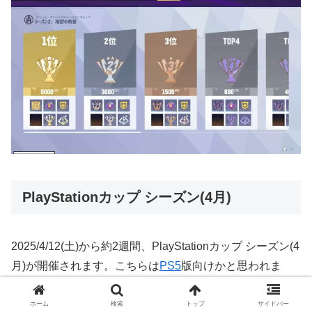
PlayStationカップ シーズン(4月)
2025/4/12(土)から約2週間、PlayStationカップ シーズン(4
月)が開催されます。こちらは
PS5
版向けかと思われま
す。現金としての報酬は得られませんが、クレジットなど
が貰えるスクワッドメンバーランク条件の無いカップ戦と
ホーム
検索
トップ
サイドバー