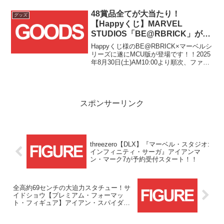
48賞品全てが大当たり！
グッズ
【Happyくじ】MARVEL
STUDIOS「BE@RBRICK」が
2025年8月30日(土)より順次発
Happyくじ様のBE@RBRICK×マーベルシ
売！！
リーズに遂にMCU版が登場です！！2025
年8月30日(土)AM10:00より順次、ファミ
リーマートの一部店舗のみでの発売とな
ります！！何が当たっても嬉しいお得な
くじとなっていますので、お見逃...
スポンサーリンク
threezero【DLX】『マーベル・スタジオ:
インフィニティ・サーガ』アイアンマ
ン・マーク7が予約受付スタート！！
全高約69センチの大迫力スタチュー！サ
イドショウ【プレミアム・フォーマッ
ト・フィギュア】アイアン・スパイダー
(シビル・ウォー)が予約受付中！！