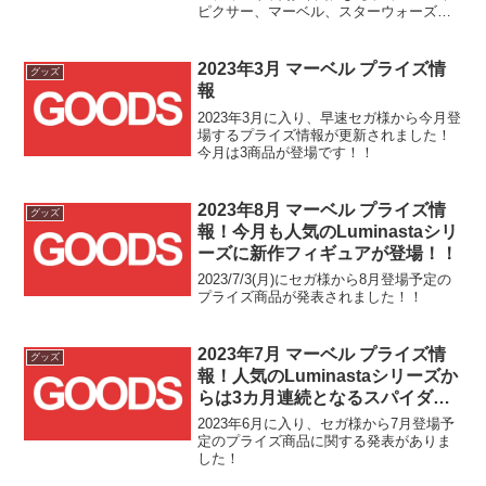
ピクサー、マーベル、スターウォーズ作
品の描き下ろしイラストがデザインされ
た『マジック フォー オール ウィズ 長場
雄』が登場です！！
2023年3月 マーベル プライズ情
グッズ
報
2023年3月に入り、早速セガ様から今月登
場するプライズ情報が更新されました！
今月は3商品が登場です！！
2023年8月 マーベル プライズ情
グッズ
報！今月も人気のLuminastaシリ
ーズに新作フィギュアが登場！！
2023/7/3(月)にセガ様から8月登場予定の
プライズ商品が発表されました！！
2023年7月 マーベル プライズ情
グッズ
報！人気のLuminastaシリーズか
らは3カ月連続となるスパイダー
マン関連フィギュアも！！
2023年6月に入り、セガ様から7月登場予
定のプライズ商品に関する発表がありま
した！