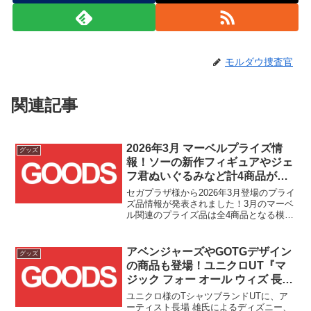
モルダウ捜査官
関連記事
2026年3月 マーベルプライズ情
グッズ
報！ソーの新作フィギュアやジェ
フ君ぬいぐるみなど計4商品が登
場！！
セガプラザ様から2026年3月登場のプライ
ズ品情報が発表されました！3月のマーベ
ル関連のプライズ品は全4商品となる模様
です！！フィギュアはソーの新作とデッ
ドプールの再販です！！そしてぬいぐる
みは、何とジェフ・ザ・ランド・シャー
アベンジャーズやGOTGデザイン
グッズ
ク(ジェフ君)...
の商品も登場！ユニクロUT『マ
ジック フォー オール ウィズ 長場
雄』2024/8/16(金)発売！！
ユニクロ様のTシャツブランドUTに、ア
ーティスト長場 雄氏によるディズニー、