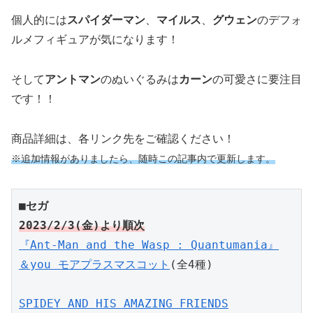
個人的には
スパイダーマン
、
マイルス
、
グウェン
のデフォ
ルメフィギュアが気になります！
そして
アントマン
のぬいぐるみは
カーン
の可愛さに要注目
です！！
商品詳細は、各リンク先をご確認ください！
※追加情報がありましたら、随時この記事内で更新します。
■セガ
2023/2/3(金)より順次
『Ant-Man and the Wasp : Quantumania』

＆you モアプラスマスコット
(全4種)

SPIDEY AND HIS AMAZING FRIENDS
