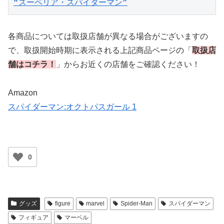
“スーペリア・スパイダーマン”
各商品については取扱店舗が異なる場合がございますの
で、取扱開始時期に表示される上記商品ページの「
取扱店
舗はコチラ！
」からお近くの店舗をご確認ください！
Amazon
スパイダーマン:オクトパスガール 1
0
グッズ
figure
marvel
Spider-Man
スパイダーマン
フィギュア
マーベル