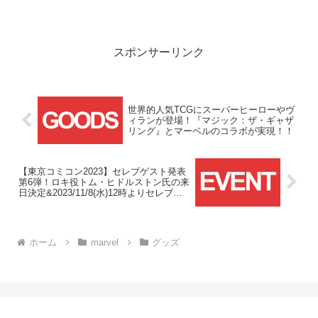
パンフレットが上映劇場およびステラ通
販様にて販売されます！
スポンサーリンク
世界的人気TCGにスーパーヒーローやヴ
ィランが登場！『マジック：ザ・ギャザ
リング』とマーベルのコラボが実現！！
【東京コミコン2023】セレブゲスト発表
第6弾！ロキ役トム・ヒドルストン氏の来
日決定&2023/11/8(水)12時よりセレブチ
ケット販売開始！！
ホーム
marvel
グッズ