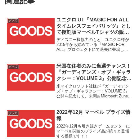
関連記事
ユニクロ UT『MAGIC FOR ALL
グッズ
タイムレスフェイバリッツ』とし
て復刻版マーベルTシャツの販売
がスタート！！
ディズニー様協力のもと、ユニクロ様が
2015年から始めている『MAGIC FOR
ALL』プロジェクトにて過去に登場した
UTの中から厳選されたコレクションが、
本日2022/7/11(月)より『MAGIC FOR
ALL タイムレスフェイバリッツ』として
米国在住者のみに当選チャンス！
グッズ
再販されます！！
『ガーディアンズ・オブ・ギャラ
クシー：VOLUME 3』公開記念と
して米MicrosoftがZuneプレゼン
米マイクロソフト社様が『ガーディアン
トキャンペーンを開催！！
ズ・オブ・ギャラクシー：VOLUME 3』
公開を記念して、未開封Microsoft Zuneの
プレゼントキャンペーンを開催しまし
た！！
2022年12月 マーベル プライズ情
グッズ
報
2022年12月も引き続きゲームセンターに
マーベル関連のプライズ品が続々と登場
する模様です！！