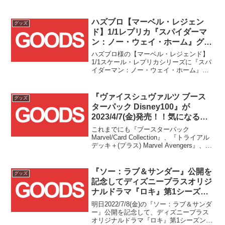
ハズブロ【マーベル・レジェン
グッズ
ド】1/1レプリカ『スパイダーマ
ン：ノー・ウェイ・ホーム』グリ
ーンゴブリンのヘルメットとパン
ハズブロ様の【マーベル・レジェンド】
プキン・ボムが予約受付開始！！
1/1スケール・レプリカシリーズに『スパ
イダーマン：ノー・ウェイ・ホーム』か
ら最恐ヴィラングリーンゴブリンのヘル
メットとパンプキン・ボムが登場で
す！！
『ヴァイスシュヴァルツ ブース
グッズ
ターパック Disney100』が
2023/4/7(金)発売！！気になるマ
ーベル作品収録カードは！？
これまでにも『ブースターパック
Marvel/Card Collection』、『トライアル
デッキ＋(プラス) Marvel Avengers』、
『プレミアムブースター / MARVEL』と
いったマーベル作品の商品化が行われて
いる大人気トレーディングカードゲーム
『ソー：ラブ＆サンダー』公開を
グッズ
ヴァイスシュヴァルツですが、
記念してディズニープラスオリジ
2023/4/7(金)に新たに『ブースターパック
ナルドラマ『ロキ』第1シーズン
/ Disney100』が発売されます！！
のパンフレットが発売！！
明日2022/7/8(金)の『ソー：ラブ＆サンダ
ー』公開を記念して、ディズニープラス
オリジナルドラマ『ロキ』第1シーズンの