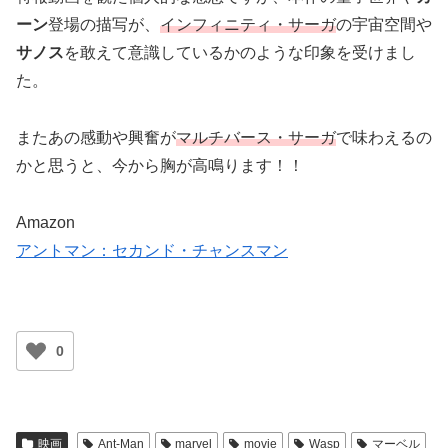
ーン
登場の描写が、
インフィニティ・サーガ
の宇宙空間や
サノス
を敢えて意識しているかのような印象を受けまし
た。
またあの感動や興奮が
マルチバース・サーガ
で味わえるの
かと思うと、今から胸が高鳴ります！！
Amazon
アントマン：セカンド・チャンスマン
0
映画
Ant-Man
marvel
movie
Wasp
マーベル