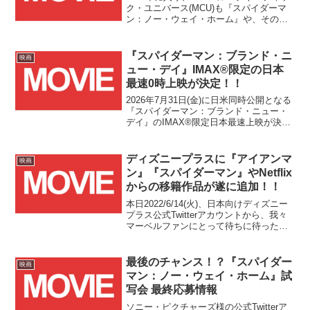
ク・ユニバース(MCU)も『スパイダーマ
ン：ノー・ウェイ・ホーム』や、その続
きの物語となる『ドクター・ストレンジ
／マルチバース・オブ・マッドネス』
と、今後のMCUの世界に大きな影響を及
『スパイダーマン：ブランド・ニ
映画
ぼすと思われる作品が控えていますが、
ュー・デイ』IMAX®限定の日本
この2つの作品には共通する"マルチバー
最速0時上映が決定！！
ス(multiverse)"というキーワードがありま
す。
2026年7月31日(金)に日米同時公開となる
『スパイダーマン：ブランド・ニュー・
デイ』のIMAX®限定日本最速上映が決定
しました！！(↑記念に映画『スパイダー
マン』シリーズ公式Xアカウント様にメン
ション通知いただいたポストを引用して
ディズニープラスに『アイアンマ
映画
います...
ン』『スパイダーマン』やNetflix
からの移籍作品が遂に追加！！
本日2022/6/14(火)、日本向けディズニー
プラス公式Twitterアカウントから、我々
マーベルファンにとって待ちに待った嬉
しい発表がありました！本日発表された
内容は、これまで日本向けディズニープ
ラスで配信されていなかった数々のマー
最後のチャンス！？『スパイダー
映画
ベル作品がいよいよ配信対象に追加され
マン：ノー・ウェイ・ホーム』試
るというもので、いずれも6月中に配信が
写会 最終応募情報
始まる予定となっています！
ソニー・ピクチャーズ様の公式Twitterア