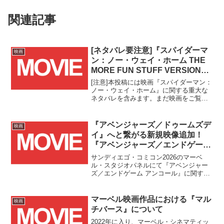
関連記事
[ネタバレ要注意]『スパイダーマ
映画
ン：ノー・ウェイ・ホーム THE
MORE FUN STUFF VERSION』
の国内上映劇場は2箇所のみ！？
[注意]本投稿には映画『スパイダーマン：
ノー・ウェイ・ホーム』に関する重大な
ネタバレを含みます。まだ映画をご覧に
なられていない方は、このままページを
お戻りください。
『アベンジャーズ／ドゥームズデ
映画
イ』へと繋がる新規映像追加！
『アベンジャーズ／エンドゲーム
アンコール』は2026年9月公
サンディエゴ・コミコン2026のマーベ
開！！
ル・スタジオパネルにて『アベンジャー
ズ／エンドゲーム アンコール』に関する
新たな情報が発表されました！！(マーベ
ル公式記事)All the Marvel Studios News
from Hall H...
マーベル映画作品における『マル
映画
チバース』について
2022年に入り、マーベル・シネマティッ