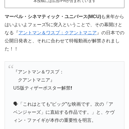
本投稿には広告/PRが含まれています
マーベル・シネマティック・ユニバース(MCU)
も来年から
はいよいよフェーズ5に突入ということで、その幕開けと
なる『
アントマン＆ワスプ：クアントマニア
』の日本での
公開日発表と、それに合わせて特報動画が解禁されまし
た！！
『アントマン＆ワスプ：
クアントマニア』
US版ティザーポスター解禁❗️
🗣️「これはとても“ビッグ”な映画です。次の「ア
ベンジャーズ」に直結する作品です。」と、ケヴ
ィン・ファイギが本作の重要性を明言。