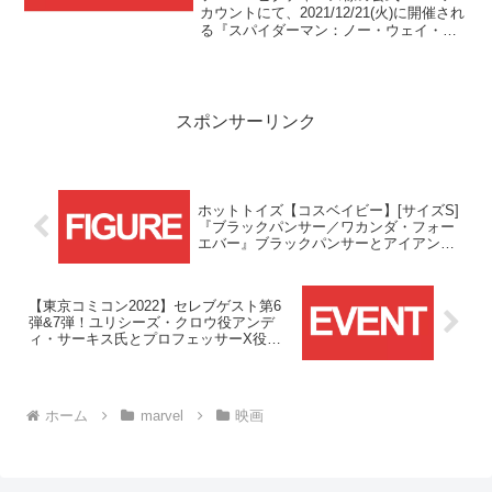
カウントにて、2021/12/21(火)に開催され
る『スパイダーマン：ノー・ウェイ・ホ
ーム』試写会の最後の応募チャンスにつ
いてツイートがありました。
スポンサーリンク
ホットトイズ【コスベイビー】[サイズS]
『ブラックパンサー／ワカンダ・フォー
エバー』ブラックパンサーとアイアンハ
ートが予約受付開始！！
【東京コミコン2022】セレブゲスト第6
弾&7弾！ユリシーズ・クロウ役アンデ
ィ・サーキス氏とプロフェッサーX役ジ
ェームズ・マカヴォイ氏の来日が決
定！！
ホーム
marvel
映画