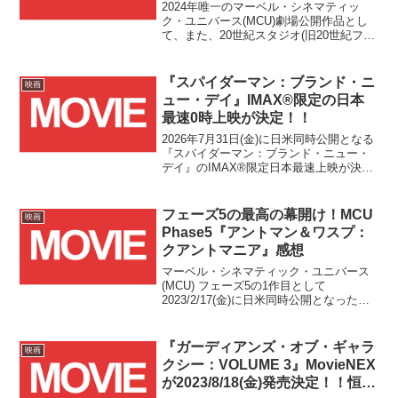
開決定&ティザー予告公開！！
2024年唯一のマーベル・シネマティッ
ク・ユニバース(MCU)劇場公開作品とし
て、また、20世紀スタジオ(旧20世紀フォ
ックス)作品からの合流としても大注目の
『デッドプール』3作目の正式タイトルお
よび日本での劇場公開日の発表、そして
『スパイダーマン：ブランド・ニ
映画
ティザー予告が解禁されました！！
ュー・デイ』IMAX®限定の日本
最速0時上映が決定！！
2026年7月31日(金)に日米同時公開となる
『スパイダーマン：ブランド・ニュー・
デイ』のIMAX®限定日本最速上映が決定
しました！！(↑記念に映画『スパイダー
マン』シリーズ公式Xアカウント様にメン
ション通知いただいたポストを引用して
フェーズ5の最高の幕開け！MCU
映画
います...
Phase5『アントマン＆ワスプ：
クアントマニア』感想
マーベル・シネマティック・ユニバース
(MCU) フェーズ5の1作目として
2023/2/17(金)に日米同時公開となった
『アントマン＆ワスプ：クアントマニ
ア』を数日遅れで観てきましたので、今
回もネタバレを避けながら、簡単に感想
『ガーディアンズ・オブ・ギャラ
映画
を書き連ねて行きたいと思います。
クシー：VOLUME 3』MovieNEX
が2023/8/18(金)発売決定！！恒例