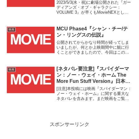
のAmazon限定版も予約受付開
2023/5/3(水・祝)に劇場公開された『ガー
始！！
ディアンズ・オブ・ギャラクシー：
VOLUME 3』が早くもMovieNEXとして
登場です！！
MCU Phase4『シャン・チー/テ
映画
ン・リングスの伝説』
公開されてからかなり時間が経ってしま
いましたが、何とか上映期間中に観に行
くことができましたので、今回はこの作
品のことについて書きたいと思います。
『シャン・チー／テン・リングスの伝
説』は マーベル・シネマティック・ユニ
[ネタバレ要注意]『スパイダーマ
映画
バース(MCU) 25作...
ン：ノー・ウェイ・ホーム The
More Fun Stuff Version』日本公
開決定！！
[注意]本投稿には映画『スパイダーマン：
ノー・ウェイ・ホーム』に関する重大な
ネタバレを含みます。まだ映画をご覧に
なられていない方は、このままページを
お戻りください。
スポンサーリンク