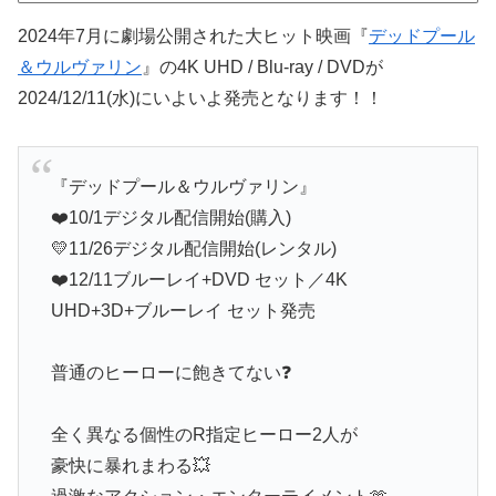
2024年7月に劇場公開された大ヒット映画『
デッドプール
＆ウルヴァリン
』の4K UHD / Blu-ray / DVDが
2024/12/11(水)にいよいよ発売となります！！
『デッドプール＆ウルヴァリン』
❤️10/1デジタル配信開始(購入)
💛11/26デジタル配信開始(レンタル)
❤️12/11ブルーレイ+DVD セット／4K
UHD+3D+ブルーレイ セット発売
普通のヒーローに飽きてない❓
全く異なる個性のR指定ヒーロー2人が
豪快に暴れまわる💥