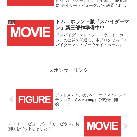
ビウス』の公開に向けて全国の上映劇場
に"デイリー・ビューグル"が設置された
ということで、私も早速ゲットして来ま
した！こうやって手元に置いてみると、
ロゴまでマジマジと見ることが出来て面
トム・ホランド版『スパイダーマ
映画
白いですね。スパイダーマンに登場する
ン』新三部作準備中!?
デイリー・ビューグルが手に入るとい
う、ファンには嬉しい特別版フライヤー
『スパイダーマン：ノー・ウェイ・ホー
となっています。
ム』の公開を間近に、本ブログでも『ス
パイダーマン：ノーウェイ・ホーム』予
習のススメを投稿し、本作がMCUにおけ
るトム・ホランド版『スパイダーマン』3
部作の"完結編"と記載しましたが、どう
やらこれはあくまで"現行3部作の完結
編"であり、彼の物語がまだまだ続くこと
スポンサーリンク
が明らかとなったようです。
グッドスマイルカンパニー『マイルス・
モラレス：Awakening』予約受付開
始！！！
デイリー・ビューグル『モービウス』特
別版をゲットしました！