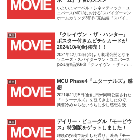
ホーム』予習のススメ
いよいよマーベル・シネマティック・ユ
ニバース(MCU)における"スパイダーマン
ホームカミング3部作"完結編『スパイダ
ーマン：ノーウェイ・ホーム』の米国公
開日2021/12/17(金)まで、残すところ1カ
月を切りました。
『クレイヴン ・ザ・ハンター』
映画
ポスター付きムビチケカードが
2024/10/4(金)発売！！
2024年12月13日(金)より劇場公開となる
ソニーズ・スパイダーマン・ユニバース
(SSU)作品第6弾『クレイヴン ・ザ・ハン
ター』のムビチケカードが10月4日(金)よ
り発売となります！！
MCU Phase4『エターナルズ』感
映画
想
2021年11月5日(金)に日米同時公開された
『エターナルズ』を観てきましたので、
興奮冷めやらないうちに少し感想を残し
たいと思います。『エターナルズ』はマ
ーベル・シネマティック・ユニバース
(MCU) Phase4 1作目の『ブラック・ウィ
デイリー・ビューグル『モービウ
映画
ドウ』、2作目の『シャン・チー/テン・
ス』特別版をゲットしました！
リングスの伝説』に続く3作目として公開
されました。
昨晩の投稿で紹介した通り、映画『モー