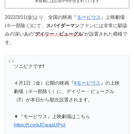
本投稿には広告/PRが含まれています
2022/3/11(金)より、全国の映画『
モービウス
』上映劇場
(※一部除く)にて、
スパイダーマン
ファンには非常に馴染
みの深いあの”
デイリー・ビューグル
“が設置された模様で
す。
ソニピクです❗
４月1日（金）公開の映画『
#モービウス
』の上映
劇場（※一部除く）に、デイリー・ビューグル
（⁉）が本日から順次設置されます。
▼『モービウス』上映劇場はこちら
https://t.co/aJCwaaUPyz