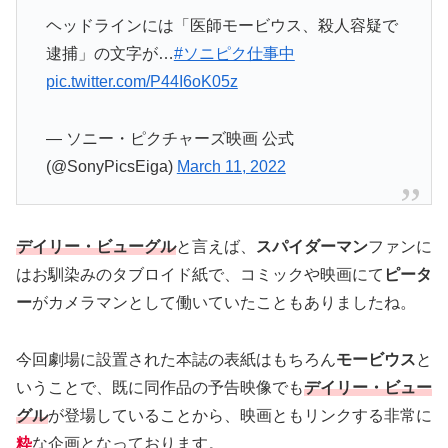
ヘッドラインには「医師モービウス、殺人容疑で
逮捕」の文字が…
#ソニピク仕事中
pic.twitter.com/P44I6oK05z
— ソニー・ピクチャーズ映画 公式
(@SonyPicsEiga)
March 11, 2022
デイリー・ビューグル
と言えば、
スパイダーマン
ファンに
はお馴染みのタブロイド紙で、コミックや映画にて
ピータ
ー
がカメラマンとして働いていたこともありましたね。
今回劇場に設置された本誌の表紙はもちろん
モービウス
と
いうことで、既に同作品の予告映像でも
デイリー・ビュー
グル
が登場していることから、映画ともリンクする非常に
粋
な企画となっております。