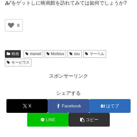
ル
“をゲットしに映画館を訪れてみては如何でしょうか?
0
映画
marvel
Morbius
ssu
マーベル
モービウス
スポンサーリンク
シェアする
X
Facebook
はてブ
LINE
コピー