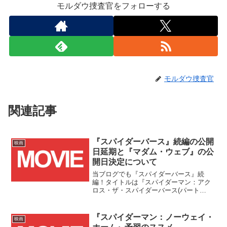
モルダウ捜査官をフォローする
モルダウ捜査官
関連記事
『スパイダーバース』続編の公開
映画
日延期と『マダム・ウェブ』の公
開日決定について
当ブログでも『スパイダーバース』続
編！タイトルは『スパイダーマン：アク
ロス・ザ・スパイダーバース(パート
１)』！！にて紹介した『スパイダーバー
ス』続編の米国公開日が、2022/10/7(金)
から2023/6/2(金)に延期になったと米国ニ
『スパイダーマン：ノーウェイ・
映画
ュースサイトDeadlineが報じました。