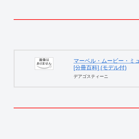
マーベル・ムービー・ミュー
[分冊百科] (モデル付)
デアゴスティーニ