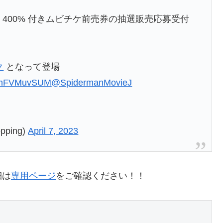
100% & 400% 付きムビチケ前売券の抽選販売応募受付
ク
となって登場
o/0mFVMuvSUM
@SpidermanMovieJ
ping)
April 7, 2023
細は
専用ページ
をご確認ください！！