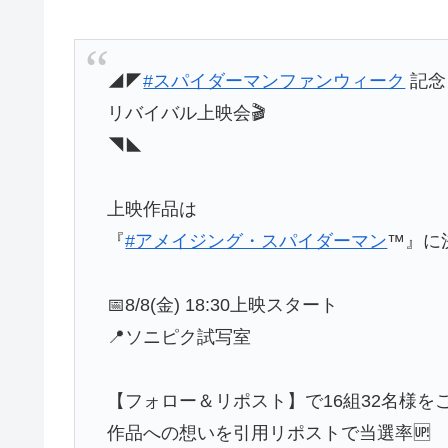
◢◤
#スパイダーマンファンウィーク
記念
リバイバル上映会🎬
◥◣
上映作品は
『
#アメイジング・スパイダーマン
™』に
📅8/8(金) 18:30上映スタート
📍ソニピク試写室
【フォロー＆リポスト】で16組32名様をご
作品への想いを引用リポストで当選率🆙