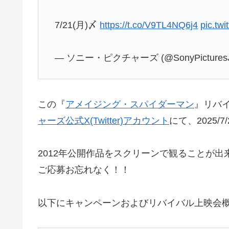
7/21(月)〆
https://t.co/V9TL4NQ6j4
pic.tw
— ソニー・ピクチャーズ (@SonyPictures
この『
アメイジング・スパイダーマン
』リバ
ャーズ公式X(Twitter)アカウント
にて、2025/
2012年公開作品をスクリーンで観ることが
ご応募お忘れなく！！
以下にキャンペーンおよびリバイバル上映会