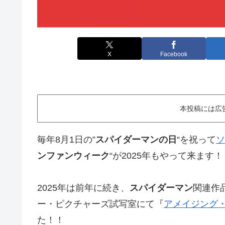
X
Facebook
本投稿には広
毎年8月1日の”
スパイダーマンの日
“を祝って
ソ
ンファンウィーク
“が2025年もやって来ます！
2025年は前年に続き、
スパイダーマン
関連作
ー・ピクチャーズ試写室にて『
アメイジング
た！！