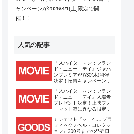
ャンペーンが2026/8/1(土)限定で開
催！！
人気の記事
『スパイダーマン：ブラン
ド・ニュー・デイ』ジャパ
ンプレミアが7/30(木)開催
決定！招待キャンペーンは
7/21(火)まで応募受付
『スパイダーマン：ブラン
中！！
ド・ニュー・デイ』入場者
プレゼント決定！上映フォ
ーマット毎に異なる限定ビ
ジュアルポスター(A3)が貰
アシェット『マーベル グラ
える！！
フィックノベル・コレクシ
ョン』200号までの発売日