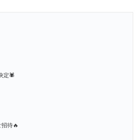
決定🕷
招待🔥