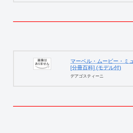
マーベル・ムービー・ミュー
[分冊百科] (モデル付)
デアゴスティーニ