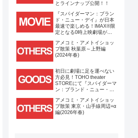
とラインナップ公開！！
『スパイダーマン：ブラン
ド・ニュー・デイ』が日本
最速で楽しめる！IMAX®限
定となる0時上映劇場が決
定！！
アメコミ・アメトイショッ
プ散策 秋葉原～上野編
(2024年春)
初日に劇場に足を運べない
方必見！TOHO theater
STOREにて『スパイダーマ
ン：ブランド・ニュー・デ
イ』劇場グッズ通販が
アメコミ・アメトイショッ
7/31(金)11時より開始！！
プ散策 東京・山手線周辺+α
編(2026年春)