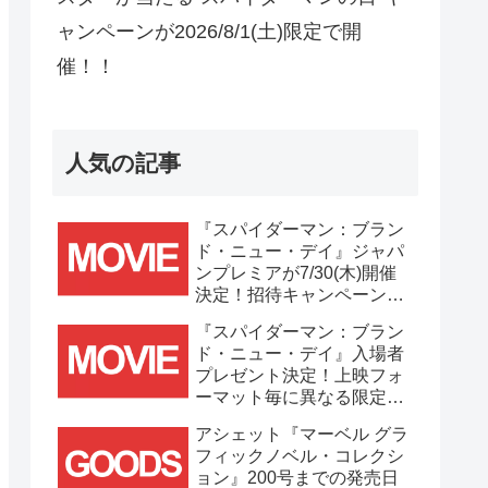
ャンペーンが2026/8/1(土)限定で開
催！！
人気の記事
『スパイダーマン：ブラン
ド・ニュー・デイ』ジャパ
ンプレミアが7/30(木)開催
決定！招待キャンペーンは
7/21(火)まで応募受付
『スパイダーマン：ブラン
中！！
ド・ニュー・デイ』入場者
プレゼント決定！上映フォ
ーマット毎に異なる限定ビ
ジュアルポスター(A3)が貰
アシェット『マーベル グラ
える！！
フィックノベル・コレクシ
ョン』200号までの発売日