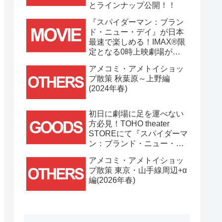
とラインナップ公開！！
『スパイダーマン：ブラン
ド・ニュー・デイ』が日本
最速で楽しめる！IMAX®限
定となる0時上映劇場が決
定！！
アメコミ・アメトイショッ
プ散策 秋葉原～上野編
(2024年春)
初日に劇場に足を運べない
方必見！TOHO theater
STOREにて『スパイダーマ
ン：ブランド・ニュー・デ
イ』劇場グッズ通販が
アメコミ・アメトイショッ
7/31(金)11時より開始！！
プ散策 東京・山手線周辺+α
編(2026年春)