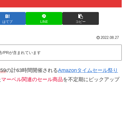
はてブ
LINE
コピー
2022.08.27
告/PRが含まれています
:59
の計63時間開催される
Amazonタイムセール祭り
た
マーベル関連のセール商品
を不定期にピックアップ