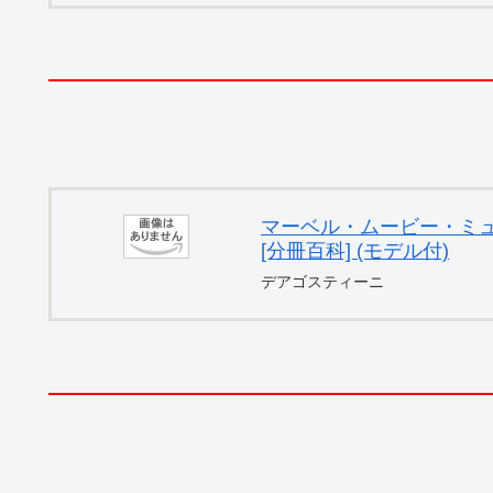
マーベル・ムービー・ミュー
[分冊百科] (モデル付)
デアゴスティーニ