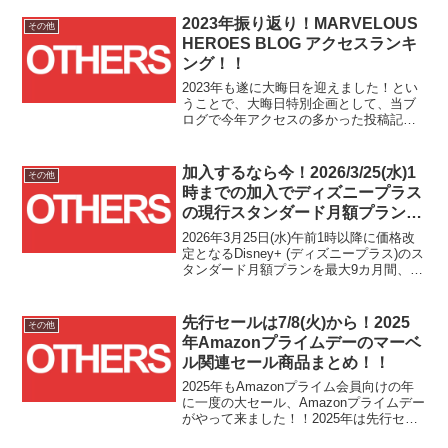
年春)から2年が経ち、紹介してきたショ
ップ様の状況にも様々な変化がありまし
2023年振り返り！MARVELOUS
その他
た。ということで、...
HEROES BLOG アクセスランキ
ング！！
2023年も遂に大晦日を迎えました！とい
うことで、大晦日特別企画として、当ブ
ログで今年アクセスの多かった投稿記事
をカウントダウン形式のランキングで紹
介しながら、2023年を振り返りたいと思
います！
加入するなら今！2026/3/25(水)1
その他
時までの加入でディズニープラス
の現行スタンダード月額プラン価
格が12月まで継続！！
2026年3月25日(水)午前1時以降に価格改
定となるDisney+ (ディズニープラス)のス
タンダード月額プランを最大9カ月間、現
行価格で楽しむことが出来る最後のチャ
ンスです！！Disney+ (ディズニープラス)
では2026年3月25日...
先行セールは7/8(火)から！2025
その他
年Amazonプライムデーのマーベ
ル関連セール商品まとめ！！
2025年もAmazonプライム会員向けの年
に一度の大セール、Amazonプライムデー
がやって来ました！！2025年は先行セー
ルが7/8(火)から、そして本セールは