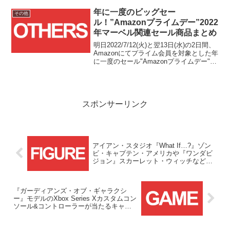
7/11(金)から7/14(月)の期間で開催されま
す！！ということで、今年も...
年に一度のビッグセー
その他
ル！”Amazonプライムデー”2022
年マーベル関連セール商品まとめ
明日2022/7/12(火)と翌13日(水)の2日間、
Amazonにてプライム会員を対象とした年
に一度のセール"Amazonプライムデー"が
開催されます！！こちらの記事では、目
視で確認して個人的に気になったマーベ
ル関連のセール商品を不定期にピックア
ップしていきたいと思います！！
スポンサーリンク
アイアン・スタジオ『What If…?』ゾン
ビ・キャプテン・アメリカや『ワンダビ
ジョン』スカーレット・ウィッチなどの4
体のスタチューが予約受付開始！
『ガーディアンズ・オブ・ギャラクシ
ー』モデルのXbox Series Xカスタムコン
ソール&コントローラーが当たるキャン
ペーン実施中！！