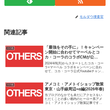
モルダウ捜査官
関連記事
「最強をその手に」！キャンペー
その他
ン開始に合わせてマーベルとコ
カ・コーラのコラボCMが公
開！！
2024/4/8(月)からスタートしたコカ・コー
ラ×マーベル コラボキャンペーンに合わ
せて、コカ・コーラ公式Youtubeチャンネ
ルにて、「最強をその手に」篇と題した
15秒および105秒のコラボCMが公開され
ました！！
アメコミ・アメトイショップ散策
その他
東京・山手線周辺+α編(2026年春)
当ブログのなかでも未だにアクセスをい
ただくことの多い都内のヒーロー系アメ
コミ・アメトイショップ散策記事です
が、最後に投稿した秋葉原～上野編(2024