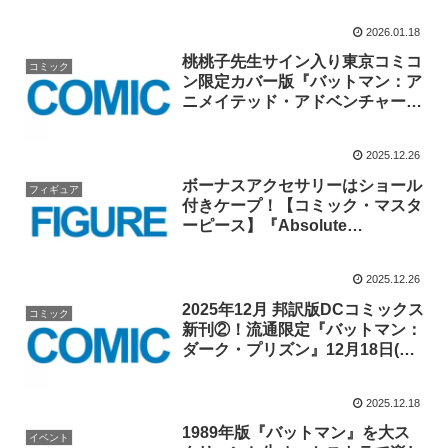
2026.01.18
桃桃子先生サイン入り東京コミコ
コミック
ン限定カバー版『バットマン：ア
ニメイテッド・アドベンチャー
②』のコミコン当日キャンセル分
が2026/1/1(木)12時より限定販
2025.12.26
売！！
ボーナスアクセサリーはショール
フィギュア
付きケープ！【コミック・マスタ
ーピース】『Absolute
Batman』バットマンが登場！！
2025.12.26
2025年12月 邦訳版DCコミックス
コミック
新刊②！流通限定『バットマン：
ダーク・プリズン』12月18日(木)
発売！！
2025.12.18
1989年版『バットマン』を大ス
イベント