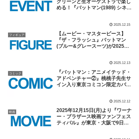
クリーンと生オーケストラで楽し
める！『バットマン(1989) シネ
マ・コンサート』が2026年2月に
開催！！
2025.12.15
【ムービー・マスターピース】
フィギュア
『ザ・フラッシュ』バットマン
(ブルー&グレースーツ)が2025年
12月13日(土)より店頭販売スター
ト！！
2025.12.13
『バットマン：アニメイテッド・
コミック
アドベンチャー②』桃桃子先生サ
イン入り東京コミコン限定カバー
版が12/13(土)12時より50冊限定
販売！！
2025.12.12
2025年12月15日(月)より『ワーナ
映画
ー・ブラザース映画ファンフェス
ティバル』が東京・大阪で9日間
開催！『ダークナイト』特別上映
も！！