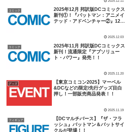
2025.12.11
2025年12月 邦訳版DCコミックス
コミック
新刊①！『バットマン：アニメイ
テッド・アドベンチャー②』12月
5日(金)発売！！
2025.12.03
2025年11月 邦訳版DCコミックス
コミック
新刊！流通限定『アブソリュー
ト・パワー』発売！！
2025.11.20
【東京コミコン2025】マーベル
グッズ
&DCなどの限定/先行グッズ目白
押し！一部販売商品発表！！
2025.11.19
【DCマルチバース】『ザ・フラ
フィギュア
ッシュ』バットマン＆バットサイ
クルが登場！！