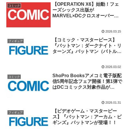
【OPERATION X6】始動！フェ
コミック
ーズシックス出版が
MARVEL×DCクロスオーバーコ
ミックの6作品邦訳を発表！！
2026.03.15
【コミック・マスターピース】
フィギュア
『バットマン：ダークナイト・リ
ターンズ』バットマン（バトルダ
メージ版）が登場！！
2026.03.02
ShoPro Booksアメコミ電子版配
コミック
信5周年記念フェア開催！第1弾で
はDCコミックス対象作品が
2026/1/31～2/13まで最大
40%OFF！！
2026.01.31
【ビデオゲーム・マスターピー
フィギュア
ス】『バットマン：アーカム・ビ
ギンズ』バットマンが登場！！