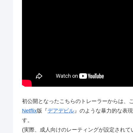
初公開となったこちらのトレーラーからは、こ
Netflix
版『
デアデビル
』のような暴力的な表現
す。
(実際、成人向けのレーティングが設定されて