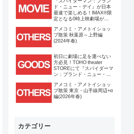
『スパイダーマン：ブラン
ド・ニュー・デイ』が日本
最速で楽しめる！IMAX®限
定となる0時上映劇場が決
定！！
アメコミ・アメトイショッ
プ散策 秋葉原～上野編
(2024年春)
初日に劇場に足を運べない
方必見！TOHO theater
STOREにて『スパイダーマ
ン：ブランド・ニュー・デ
イ』劇場グッズ通販が
アメコミ・アメトイショッ
7/31(金)11時より開始！！
プ散策 東京・山手線周辺+α
編(2026年春)
カテゴリー