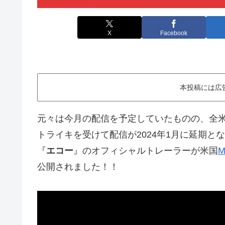
X
Facebook
本投稿には広
元々は今月の配信を予定していたものの、全米脚本
トライキを受けて配信が2024年1月に延期と
『
エコー
』のオフィシャルトレーラーが米国
M
公開されました！！