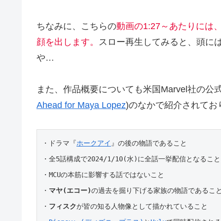
ちなみに、こちらの
動画の1:27～あたりに
顔を出します。
スロー再生してみると、頭に
や…
また、作品概要についても米国Marvel社の公式
Ahead for Maya Lopez
)のなかで紹介されてお
・ドラマ『
ホークアイ
』の後の物語であること

・全5話構成で2024/1/10(水)に全話一挙配信となること

・MCUの本筋に影響する話ではないこと

・
マヤ(エコー)
の過去を掘り下げる家族の物語であること
・
フィスク
が皆の知る人物像として描かれていること
