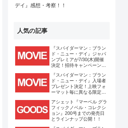
デイ』感想・考察！！
人気の記事
『スパイダーマン：ブラン
ド・ニュー・デイ』ジャパ
ンプレミアが7/30(木)開催
決定！招待キャンペーンは
7/21(火)まで応募受付
『スパイダーマン：ブラン
中！！
ド・ニュー・デイ』入場者
プレゼント決定！上映フォ
ーマット毎に異なる限定ビ
ジュアルポスター(A3)が貰
アシェット『マーベル グラ
える！！
フィックノベル・コレクシ
ョン』200号までの発売日
とラインナップ公開！！