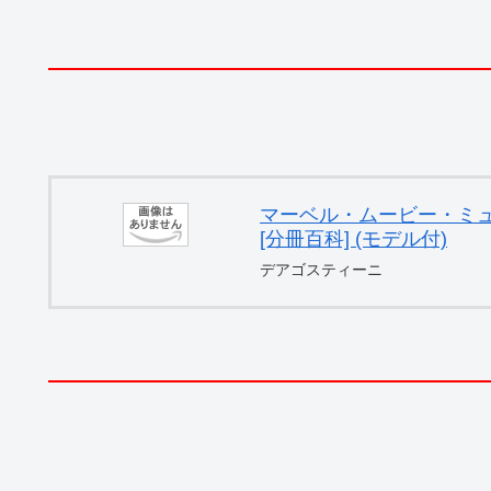
マーベル・ムービー・ミュー
[分冊百科] (モデル付)
デアゴスティーニ