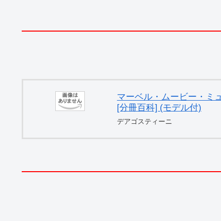
マーベル・ムービー・ミュー
[分冊百科] (モデル付)
デアゴスティーニ