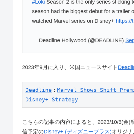
#Loki
Season 2 is the only series sticking 
season had the biggest debut for a trailer
watched Marvel series on Disney+
https:
— Deadline Hollywood (@DEADLINE)
Sep
2023年9月に入り、米国ニュースサイト
Deadli
Deadline
：
Marvel Shows Shift Prem
Disney+ Strategy
こちらの記事の内容によると、2023/10/6(金
信予定の
Disney+ (ディズニープラス)
オリジナ