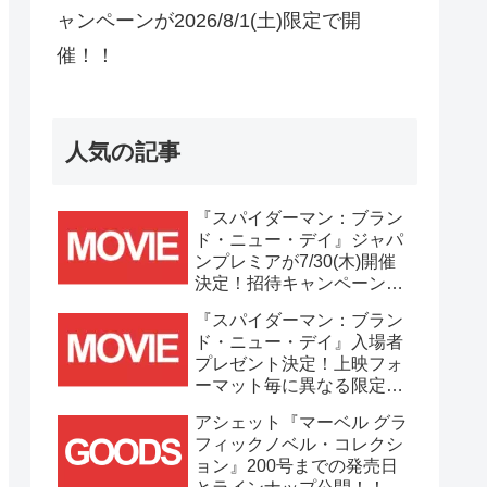
ャンペーンが2026/8/1(土)限定で開
催！！
人気の記事
『スパイダーマン：ブラン
ド・ニュー・デイ』ジャパ
ンプレミアが7/30(木)開催
決定！招待キャンペーンは
7/21(火)まで応募受付
『スパイダーマン：ブラン
中！！
ド・ニュー・デイ』入場者
プレゼント決定！上映フォ
ーマット毎に異なる限定ビ
ジュアルポスター(A3)が貰
アシェット『マーベル グラ
える！！
フィックノベル・コレクシ
ョン』200号までの発売日