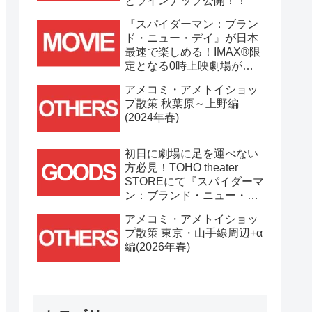
とラインナップ公開！！
『スパイダーマン：ブラン
ド・ニュー・デイ』が日本
最速で楽しめる！IMAX®限
定となる0時上映劇場が決
定！！
アメコミ・アメトイショッ
プ散策 秋葉原～上野編
(2024年春)
初日に劇場に足を運べない
方必見！TOHO theater
STOREにて『スパイダーマ
ン：ブランド・ニュー・デ
イ』劇場グッズ通販が
アメコミ・アメトイショッ
7/31(金)11時より開始！！
プ散策 東京・山手線周辺+α
編(2026年春)