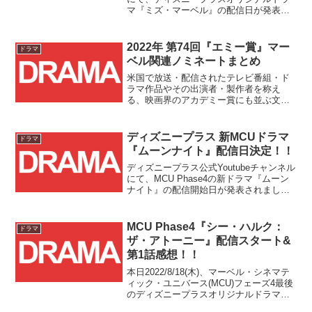
マ『ミズ・マーベル』の配信日が発表さ
れました！！配信日は2022年6月8日(水)
で、日米同時公開とのことです。
2022年 第74回『エミー賞』マー
ドラマ
ベル関連ノミネートまとめ
米国で放送・配信されたテレビ番組・ド
ラマ作品やその出演者・製作者を称え
る、映画界のアカデミー賞にも並ぶ文化
賞『エミー賞』の2022年(第74回)ノミネ
ートが発表されました。
ディズニープラス 新MCUドラマ
ドラマ
『ムーンナイト』配信日決定！！
ディズニープラス公式Youtubeチャンネル
にて、MCU Phase4の新ドラマ『ムーン
ナイト』の配信開始日が発表されまし
た。配信開始日は2022年3月30日(水)で、
これまでのドラマシリーズ同様にディズ
ニープラス独占配信となります。
MCU Phase4『シー・ハルク：
ドラマ
ザ・アトーニー』配信スタート&
第1話感想！！
本日2022/8/18(木)、マーベル・シネマテ
ィック・ユニバース(MCU)フェーズ4最後
のディズニープラスオリジナルドラマシ
リーズとなる『シー・ハルク：ザ・アト