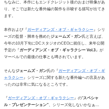
ちなみに、本作にもエンドクレジット後のおまけ映像があ
り、そこでは新たな番外編の製作を示唆する描写が出てき
ます。
本作および『
ガーディアンズ・オブ・ギャラクシー
』シリ
ーズの監督・脚本を務めた
ジェームズ・ガン
氏と言えば、
今年の10月下旬にDCスタジオのCEOに就任し、来年公開
予定の『
ガーディアンズ・オブ・ギャラクシー Vol.3
』が
マーベルでの最後の仕事とも噂されています。
そんな
ジェームズ・ガン
氏の『
ガーディアンズ・オブ・ギ
ャラクシー
』シリーズに関する新たな番外編への言及があ
ったのは非常に気になるところです。
『
ガーディアンズ・オブ・ギャラクシー
』の”
スペシャ
ル・プレゼンテーション”
、シリーズ化しないかなぁ…