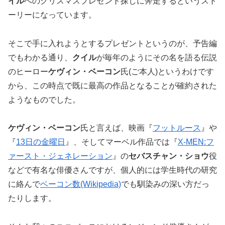
イル
へのクリスマスプレゼント探しに奔走するというスト
ーリーになっています。
そこで手に入れようとするプレゼントというのが、予告編
でもわかる通り、
クイル
が毎年のようにその名を語る伝説
のヒーロー
ケヴィン・ベーコン
氏(ご本人)というわけです
から、この時点で既に最高の作品となることが確約された
ようなものでした。
ケヴィン・ベーコン
氏と言えば、映画『
フットルース
』や
『
13日の金曜日
』、そしてマーベル作品では『
X-MEN:フ
ァースト・ジェネレーション
』の
セバスチャン・ショウ
役
などで有名な俳優さんですが、個人的には学生時代の研究
に絡んで
ベーコン数(Wikipedia)
でも馴染みの深い方だっ
たりします。