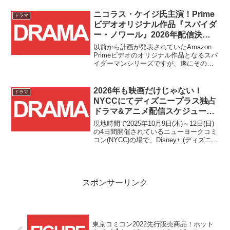
ーニー』第1話の配信がスタートしまし
た！！
ニコラス・ケイジ氏主演！Prime
ドラマ
ビデオオリジナル作品『スパイダ
ー・ノワール』2026年配信決
定！！
以前から計画が発表されていたAmazon
Primeビデオのオリジナル作品となるスパ
イダーマンシリーズですが、遂にその第
一弾となる『スパイダー・ノワール』の
配信年とファーストルック画像が発表さ
れました！！
2026年も映画だけじゃない！
ドラマ
NYCCにてディズニープラス独占
ドラマ&アニメ配信スケジュール
が明らかに！！
現地時間で2025年10月9日(木)～12日(日)
の4日間開催されているニューヨークコミ
コン(NYCC)の場で、Disney+ (ディズニー
プラス)の2026年新作配信スケジュールが
発表されました！！Disney+ (ディズニー
プラス)に加...
スポンサーリンク
東京コミコン2022先行販売商品！ホット