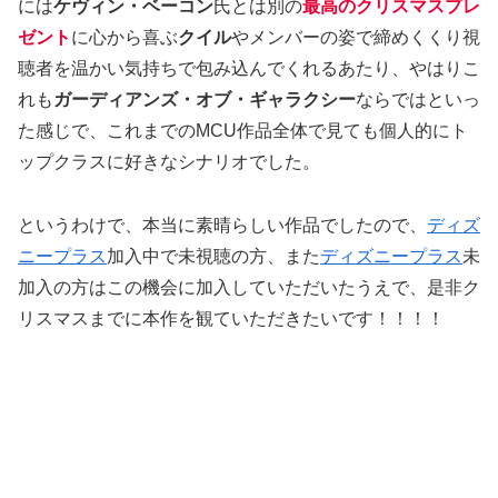
には
ケヴィン・ベーコン
氏とは別の
最高のクリスマスプレ
ゼント
に心から喜ぶ
クイル
やメンバーの姿で締めくくり視
聴者を温かい気持ちで包み込んでくれるあたり、やはりこ
れも
ガーディアンズ・オブ・ギャラクシー
ならではといっ
た感じで、これまでのMCU作品全体で見ても個人的にト
ップクラスに好きなシナリオでした。
というわけで、本当に素晴らしい作品でしたので、
ディズ
ニープラス
加入中で未視聴の方、また
ディズニープラス
未
加入の方はこの機会に加入していただいたうえで、是非ク
リスマスまでに本作を観ていただきたいです！！！！