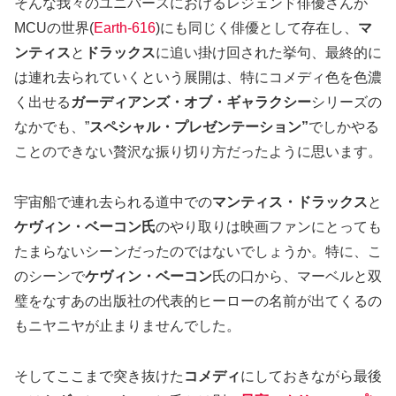
そんな我々のユニバースにおけるレジェンド俳優さんが
MCUの世界(
Earth-616
)にも同じく俳優として存在し、
マ
ンティス
と
ドラックス
に追い掛け回された挙句、最終的に
は連れ去られていくという展開は、特にコメディ色を色濃
く出せる
ガーディアンズ・オブ・ギャラクシー
シリーズの
なかでも、”
スペシャル・プレゼンテーション”
でしかやる
ことのできない贅沢な振り切り方だったように思います。
宇宙船で連れ去られる道中での
マンティス・ドラックス
と
ケヴィン・ベーコン氏
のやり取りは映画ファンにとっても
たまらないシーンだったのではないでしょうか。特に、こ
のシーンで
ケヴィン・ベーコン
氏の口から、マーベルと双
璧をなすあの出版社の代表的ヒーローの名前が出てくるの
もニヤニヤが止まりませんでした。
そしてここまで突き抜けた
コメディ
にしておきながら最後