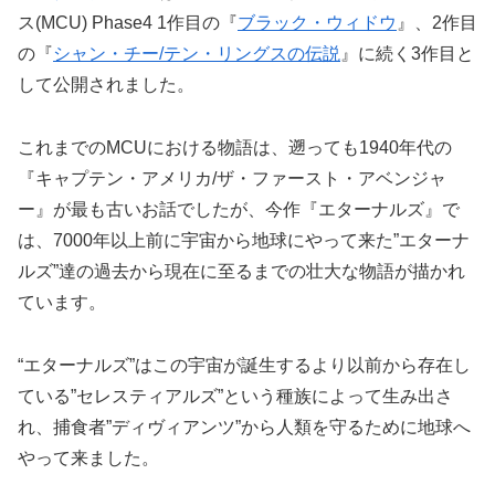
ス(MCU) Phase4 1作目の『
ブラック・ウィドウ
』、2作目
の『
シャン・チー/テン・リングスの伝説
』に続く3作目と
して公開されました。
これまでのMCUにおける物語は、遡っても1940年代の
『キャプテン・アメリカ/ザ・ファースト・アベンジャ
ー』が最も古いお話でしたが、今作『エターナルズ』で
は、7000年以上前に宇宙から地球にやって来た”エターナ
ルズ”達の過去から現在に至るまでの壮大な物語が描かれ
ています。
“エターナルズ”はこの宇宙が誕生するより以前から存在し
ている”セレスティアルズ”という種族によって生み出さ
れ、捕食者”ディヴィアンツ”から人類を守るために地球へ
やって来ました。