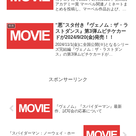
アカデミー賞 マーベル関連ノミネートま
とめを投稿し、マーベル作品および、今
回のノミネート作品以外で過去にマーベ
ル作品に関わったことがある、または今
後関わる予定がある方々のノミネートを
“悪”スタ付き『ヴェノム：ザ・ラ
映画
まとめましたが、日本時間で本日2023年3
ストダンス』第3弾ムビチケカー
月13日(月)に授賞式が行われ、遂に各部門
ドが2024/9/20(金)発売！！
の受賞作品および受賞者が発表されまし
た！！そこで、こちらの投稿ではマーベ
2024/11/1(金)に全国公開(※)となるシリー
ル作品および関係する方々の受賞につい
ズ完結編『ヴェノム：ザ・ラストダン
てまとめていきます！！
ス』の第3弾ムビチケカードが
2024/9/20(金)より発売となります！！
スポンサーリンク
『ヴェノム』『スパイダーマン』最新
作、試写会の応募について
『スパイダーマン：ノーウェイ・ホー