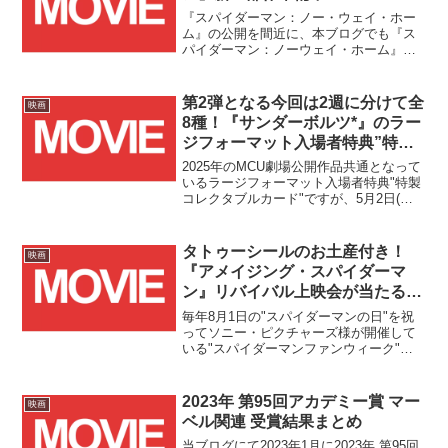
『スパイダーマン：ノー・ウェイ・ホー
ム』の公開を間近に、本ブログでも『ス
パイダーマン：ノーウェイ・ホーム』予
習のススメを投稿し、本作がMCUにおけ
るトム・ホランド版『スパイダーマン』3
部作の"完結編"と記載しましたが、どう
第2弾となる今回は2週に分けて全
映画
やらこれはあくまで"現行3部作の完結
8種！『サンダーボルツ*』のラー
編"であり、彼の物語がまだまだ続くこと
ジフォーマット入場者特典”特製
が明らかとなったようです。
コレクタブルカード”デザインが
2025年のMCU劇場公開作品共通となって
発表！！
いるラージフォーマット入場者特典"特製
コレクタブルカード"ですが、5月2日(金)
の『サンダーボルツ*』公開を目前にその
詳細が発表されました！！
タトゥーシールのお土産付き！
映画
『アメイジング・スパイダーマ
ン』リバイバル上映会が当たるキ
ャンペーンが2025/7/21(月)まで開
毎年8月1日の"スパイダーマンの日"を祝
催！！
ってソニー・ピクチャーズ様が開催して
いる"スパイダーマンファンウィーク"が
2025年もやって来ます！！2025年は前年
に続き、スパイダーマン関連作品のリバ
イバル上映会アンケート結果を受け、ソ
2023年 第95回アカデミー賞 マー
映画
ニー・ピク...
ベル関連 受賞結果まとめ
当ブログにて2023年1月に2023年 第95回