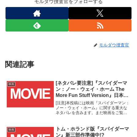
モルダウ捜査官をフォローする
モルダウ捜査官
関連記事
[ネタバレ要注意]『スパイダーマ
映画
ン：ノー・ウェイ・ホーム The
More Fun Stuff Version』日本公
開決定！！
[注意]本投稿には映画『スパイダーマン：
ノー・ウェイ・ホーム』に関する重大な
ネタバレを含みます。まだ映画をご覧に
なられていない方は、このままページを
お戻りください。
トム・ホランド版『スパイダーマ
映画
ン』新三部作準備中!?