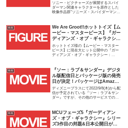
ム・ウェブ』特別映像解禁！！
ソニー・ピクチャーズが展開するスパイ
ダーマン関連キャラクターを原作とした
映像作品群"ソニーズ・スパイダーマン・
ユニバース(SSU)"の2024年第一弾作品と
なる『マダム・ウェブ』の特別映像が遂
に解禁となりました！！
We Are Groot!!ホットトイズ【ム
映画
ービー・マスターピース】『ガー
ディアンズ・オブ・ギャラクシ
ー：VOLUME 3』グルートの通常
ホットトイズ様の【ムービー・マスター
版とデラックス版が予約受付
ピース】に現在大ヒット公開中の『ガー
ディアンズ・オブ・ギャラクシー：
中！！
VOLUME 3』からグルートが登場で
す！！
『ソー：ラブ＆サンダー』デジタ
映画
ル版配信日とパッケージ版の発売
日が決定！パッケージはAmazon
限定版も！！
ディズニープラスにて2022/9/8(木)から配
信が予定されている『ソー：ラブ＆サン
ダー』ですが、その他のサービスでのデ
ジタル配信(購入)が同日9/8(木)、デジタル
配信(レンタル)が9/22(木)、そして
MovieNEXの発売が10/26(水)に決定しま
MCUフェーズ5『ガーディアン
映画
した！！
ズ・オブ・ギャラクシー』シリー
ズ3作目の邦題&日本公開日が決