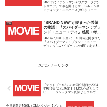
定！！全米に先駆けて2023年5月
2023年に『アントマン＆ワスプ：クアン
3日(水・祝)公開に！！
トマニア』で幕を開けるマーベル・シネ
マティック・ユニバース(MCU) フェーズ5
の劇場作品2作目となる『ガーディアン
ズ・オブ・ギャラクシー』シリーズ第3弾
の邦題と日本公開日の発表、そして特報
“BRAND NEW”が詰まった希望
映画
動画が公開されました！！
の物語！『スパイダーマン：ブラ
ンド・ニュー・デイ』感想・考
察！！
2026年7月31日(金)に日米同時公開された
『スパイダーマン：ブランド・ニュー・
デイ』を"スパイダーマンの日"である8月
1日(土)に劇場で観てきました！！本作は
ScreenXでの上映を前提として専用カメ
ラで撮影された史上初の映像作品とな
っ...
スポンサーリンク
『デッドプール3』の米国公開日が2024
年9月6日(金)に決定！！MCU作品として
ヒュー・ジャックマン氏演じるウルヴァ
リンの再登場も！？
全世界限定599体！XMスタジオ【プレミ