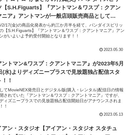
【S.H.Figuarts】『アントマン＆ワスプ：クアン
マニア』アントマンが一般店頭販売商品として
23/6/1(木)16時より予約解禁！！
23/2/17(金)の商品化発表から約三か月半を経て、バンダイスピリッ
の【S.H.Figuarts】『アントマン＆ワスプ：クアントマニア』アン
ンがいよいよ予約受付開始となります！！
2023.05.30
アントマン&ワスプ：クアントマニア』が2023年5月
7日(水)よりディズニープラスで見放題独占配信スタ
ト！！
してMovieNEX発売日とデジタル版(購入・レンタル)配信日の情報
開されていた『アントマン＆ワスプ：クアントマニア』ですが、
ディズニープラスでの見放題独占配信開始日がアナウンスされま
！！
2023.05.13
イアン・スタジオ【アイアン・スタジオ スタチュ