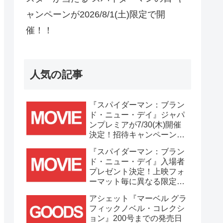
ャンペーンが2026/8/1(土)限定で開
催！！
人気の記事
『スパイダーマン：ブラン
ド・ニュー・デイ』ジャパ
ンプレミアが7/30(木)開催
決定！招待キャンペーンは
7/21(火)まで応募受付
『スパイダーマン：ブラン
中！！
ド・ニュー・デイ』入場者
プレゼント決定！上映フォ
ーマット毎に異なる限定ビ
ジュアルポスター(A3)が貰
アシェット『マーベル グラ
える！！
フィックノベル・コレクシ
ョン』200号までの発売日