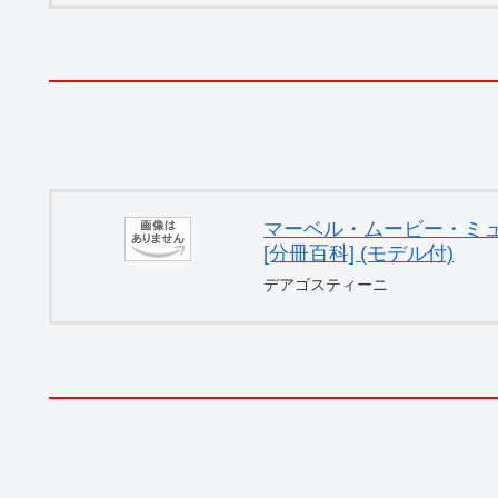
マーベル・ムービー・ミュー
[分冊百科] (モデル付)
デアゴスティーニ