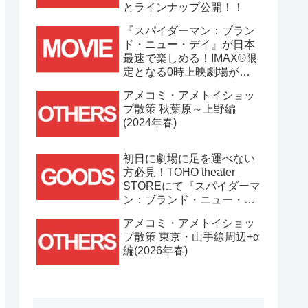
とラインナップ公開！！
『スパイダーマン：ブラン
ド・ニュー・デイ』が日本
最速で楽しめる！IMAX®限
定となる0時上映劇場が決
定！！
アメコミ・アメトイショッ
プ散策 秋葉原～上野編
(2024年春)
初日に劇場に足を運べない
方必見！TOHO theater
STOREにて『スパイダーマ
ン：ブランド・ニュー・デ
イ』劇場グッズ通販が
アメコミ・アメトイショッ
7/31(金)11時より開始！！
プ散策 東京・山手線周辺+α
編(2026年春)