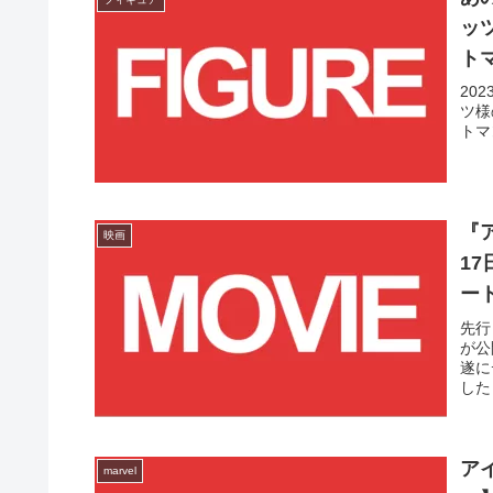
ッツ
ト
20
20
ツ様
トマ
『
映画
1
ー
先行
が公
遂に
した
ア
marvel