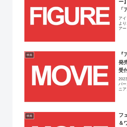
ー
「
ト
アイ
より
アー
『
映画
発売
受
20
バー
ニア
フ
映画
＆