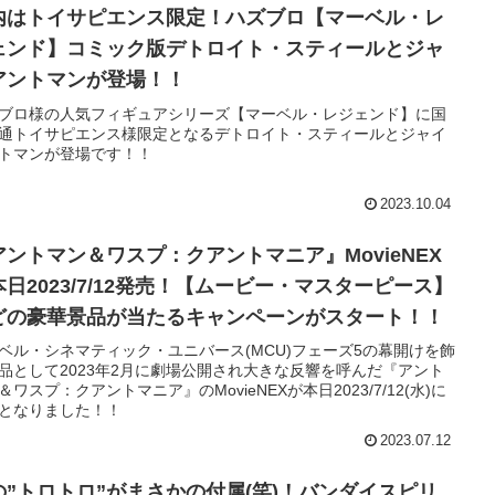
内はトイサピエンス限定！ハズブロ【マーベル・レ
ェンド】コミック版デトロイト・スティールとジャ
アントマンが登場！！
ブロ様の人気フィギュアシリーズ【マーベル・レジェンド】に国
通トイサピエンス様限定となるデトロイト・スティールとジャイ
トマンが登場です！！
2023.10.04
アントマン＆ワスプ：クアントマニア』MovieNEX
本日2023/7/12発売！【ムービー・マスターピース】
どの豪華景品が当たるキャンペーンがスタート！！
ベル・シネマティック・ユニバース(MCU)フェーズ5の幕開けを飾
品として2023年2月に劇場公開され大きな反響を呼んだ『アント
＆ワスプ：クアントマニア』のMovieNEXが本日2023/7/12(水)に
となりました！！
2023.07.12
の”トロトロ”がまさかの付属(笑)！バンダイスピリ