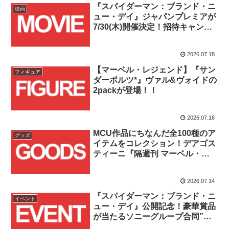
『スパイダーマン：ブランド・ニ
映画
ュー・デイ』ジャパンプレミアが
7/30(木)開催決定！招待キャンペ
ーンは7/21(火)まで応募受付
中！！
2026.07.18
【マーベル・レジェンド】『サン
フィギュア
ダーボルツ*』ヴァル&ヴォイドの
2packが登場！！
2026.07.16
MCU作品にちなんだ全100種のア
グッズ
イテムをコレクション！デアゴス
ティーニ『隔週刊 マーベル・ム
ービー・ミュージアム』2026年8
月18日創刊！！
2026.07.14
『スパイダーマン：ブランド・ニ
イベント
ュー・デイ』公開記念！豪華賞品
が当たるソニーグループ合同”We
love Spider-Man”キャンペーン開