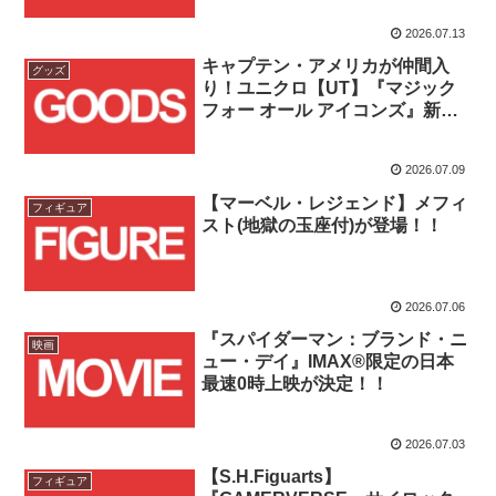
催！！
2026.07.13
キャプテン・アメリカが仲間入
グッズ
り！ユニクロ【UT】『マジック
フォー オール アイコンズ』新作
が2026年7月登場！！
2026.07.09
【マーベル・レジェンド】メフィ
フィギュア
スト(地獄の玉座付)が登場！！
2026.07.06
『スパイダーマン：ブランド・ニ
映画
ュー・デイ』IMAX®限定の日本
最速0時上映が決定！！
2026.07.03
【S.H.Figuarts】
フィギュア