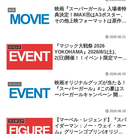
映画『スーパーガール』入場者特
映画
典決定！IMAXⓇはA3ポスター、
その他上映フォーマットは原作第
一話のスペシャルコミック！！
2026.06.21
『マジック大戦祭 2026
イベント
YOKOHAMA』2026/8/1(土)、
2(日)開催！！イベント限定マーベ
ルサプライ品付き参加パッケージ
は7/1(水)販売開始！！
2026.06.20
映画オリジナルグッズが当たる！
イベント
『スーパーガール』#この夏はス
ーパーガールキャンペーン 開
催！！
2026.06.18
【マーベル・レジェンド】『スパ
フィギュア
イダーマン：ノー・ウェイ・ホー
ム』グリーンゴブリン(オリジナ