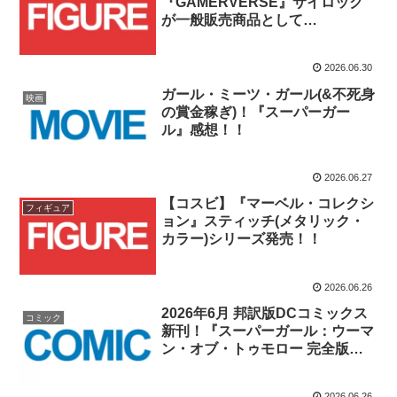
『GAMERVERSE』サイロック
が一般販売商品として
2026/7/1(水)予約受付開始！！
2026.06.30
ガール・ミーツ・ガール(&不死身
映画
の賞金稼ぎ)！『スーパーガー
ル』感想！！
2026.06.27
【コスビ】『マーベル・コレクシ
フィギュア
ョン』スティッチ(メタリック・
カラー)シリーズ発売！！
2026.06.26
2026年6月 邦訳版DCコミックス
コミック
新刊！『スーパーガール：ウーマ
ン・オブ・トゥモロー 完全版
(上)』6月26日(金)発売！！
2026.06.26