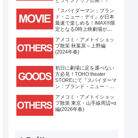
とラインナップ公開！！
『スパイダーマン：ブラン
ド・ニュー・デイ』が日本
最速で楽しめる！IMAX®限
定となる0時上映劇場が決
定！！
アメコミ・アメトイショッ
プ散策 秋葉原～上野編
(2024年春)
初日に劇場に足を運べない
方必見！TOHO theater
STOREにて『スパイダーマ
ン：ブランド・ニュー・デ
イ』劇場グッズ通販が
アメコミ・アメトイショッ
7/31(金)11時より開始！！
プ散策 東京・山手線周辺+α
編(2026年春)