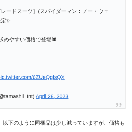
アップグレードスーツ］(スパイダーマン：ノー・ウェ
決定✨
としてお求めやすい価格で登場🕷
pic.twitter.com/6ZUeQqfsQX
tamashii_tnt)
April 28, 2023
と、以下のように同梱品は少し減っていますが、価格も