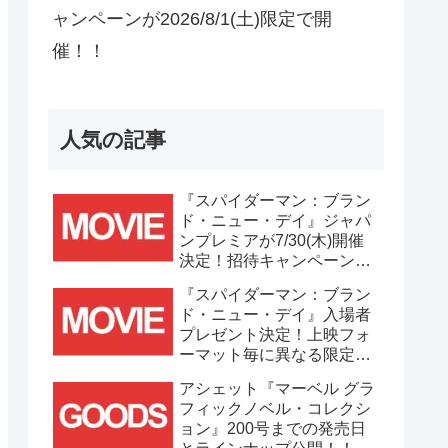
ャンペーンが2026/8/1(土)限定で開
催！！
人気の記事
『スパイダーマン：ブラン
ド・ニュー・デイ』ジャパ
ンプレミアが7/30(木)開催
決定！招待キャンペーンは
7/21(火)まで応募受付
『スパイダーマン：ブラン
中！！
ド・ニュー・デイ』入場者
プレゼント決定！上映フォ
ーマット毎に異なる限定ビ
ジュアルポスター(A3)が貰
アシェット『マーベル グラ
える！！
フィックノベル・コレクシ
ョン』200号までの発売日