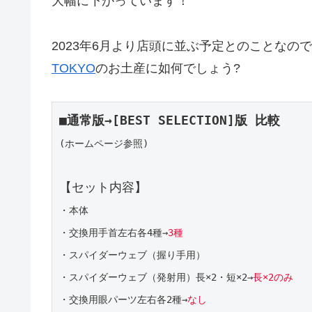
大幅に下がっています！
2023年6月より店頭に並ぶ予定とのことなの
TOKYO
のお土産に如何でしょう?
■通常版→[BEST SELECTION]版 比較
(ホームページ参照)
・本体

・交換用手首左右各4種→
3種
・スパイダーウェブ（握り手用）

・スパイダーウェブ（発射用）長×2・短×2→
長×2のみ
・交換用眼パーツ左右各2種→
なし