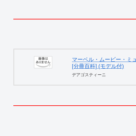
マーベル・ムービー・ミュー
[分冊百科] (モデル付)
デアゴスティーニ