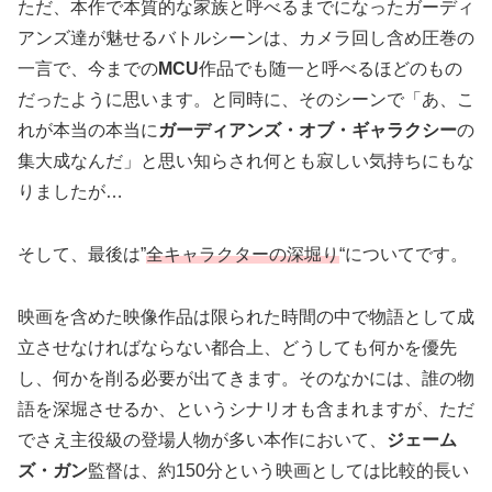
ただ、本作で本質的な家族と呼べるまでになったガーディ
アンズ達が魅せるバトルシーンは、カメラ回し含め圧巻の
一言で、今までの
MCU
作品でも随一と呼べるほどのもの
だったように思います。と同時に、そのシーンで「あ、こ
れが本当の本当に
ガーディアンズ・オブ・ギャラクシー
の
集大成なんだ」と思い知らされ何とも寂しい気持ちにもな
りましたが…
そして、最後は”
全キャラクターの深堀り
“についてです。
映画を含めた映像作品は限られた時間の中で物語として成
立させなければならない都合上、どうしても何かを優先
し、何かを削る必要が出てきます。そのなかには、誰の物
語を深堀させるか、というシナリオも含まれますが、ただ
でさえ主役級の登場人物が多い本作において、
ジェーム
ズ・ガン
監督は、約150分という映画としては比較的長い