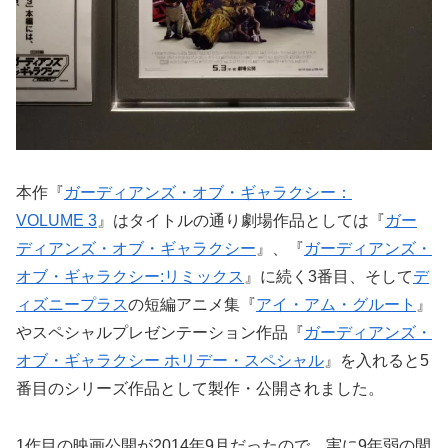
本作『
ガーディアンズ・オブ・ギャラクシー：
VOLUME 3
』はタイトルの通り劇場作品としては『
ガー
ディアンズ・オブ・ギャラクシー
』、『
ガーディアンズ・
オブ・ギャラクシー:リミックス
』に続く3番目、そして
デ
ィズニープラス
の短編アニメ集『
アイ・アム・グルート
』
やスペシャルプレゼンテーション作品『
ガーディアンズ・
オブ・ギャラクシー ホリデー・スペシャル
』を入れると5
番目のシリーズ作品として製作・公開されました。
1作目の映画公開が2014年9月だったので、実に9年弱の間