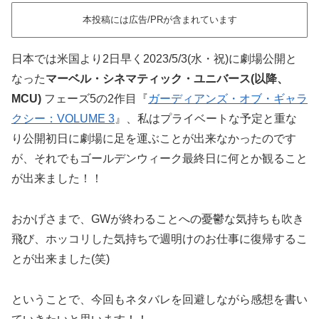
本投稿には広告/PRが含まれています
日本では米国より2日早く2023/5/3(水・祝)に劇場公開と
なった
マーベル・シネマティック・ユニバース(以降、
MCU)
フェーズ5の2作目『
ガーディアンズ・オブ・ギャラ
クシー：VOLUME 3
』、私はプライベートな予定と重な
り公開初日に劇場に足を運ぶことが出来なかったのです
が、それでもゴールデンウィーク最終日に何とか観ること
が出来ました！！
おかげさまで、GWが終わることへの憂鬱な気持ちも吹き
飛び、ホッコリした気持ちで週明けのお仕事に復帰するこ
とが出来ました(笑)
ということで、今回もネタバレを回避しながら感想を書い