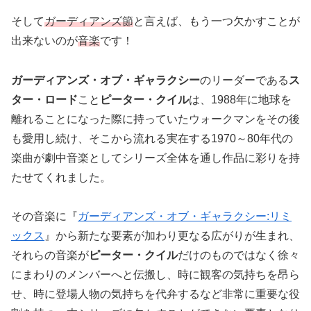
そして
ガーディアンズ節
と言えば、もう一つ欠かすことが
出来ないのが
音楽
です！
ガーディアンズ・オブ・ギャラクシー
のリーダーである
ス
ター・ロード
こと
ピーター・クイル
は、1988年に地球を
離れることになった際に持っていたウォークマンをその後
も愛用し続け、そこから流れる実在する1970～80年代の
楽曲が劇中音楽としてシリーズ全体を通し作品に彩りを持
たせてくれました。
その音楽に『
ガーディアンズ・オブ・ギャラクシー:リミ
ックス
』から新たな要素が加わり更なる広がりが生まれ、
それらの音楽が
ピーター・クイル
だけのものではなく徐々
にまわりのメンバーへと伝搬し、時に観客の気持ちを昂ら
せ、時に登場人物の気持ちを代弁するなど非常に重要な役