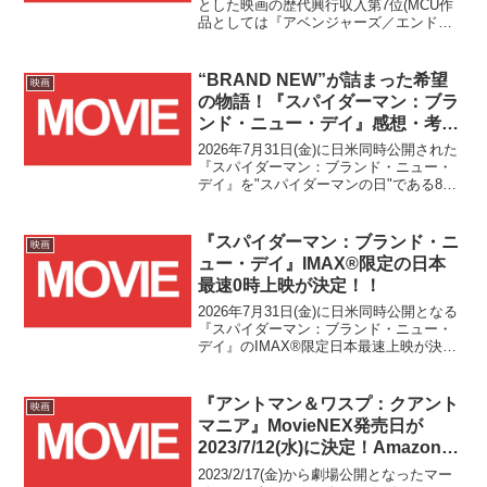
とした映画の歴代興行収入第7位(MCU作
品としては『アベンジャーズ／エンドゲ
ーム』、『アベンジャーズ／インフィニ
ティ・ウォー』に続く第3位)に位置す
る、映画業界にも激震をもたらした『ス
“BRAND NEW”が詰まった希望
映画
パイダーマン：ノー・ウェイ・ホーム』
の物語！『スパイダーマン：ブラ
の続編に関する情報が遂に公開されまし
ンド・ニュー・デイ』感想・考
た！！
察！！
2026年7月31日(金)に日米同時公開された
『スパイダーマン：ブランド・ニュー・
デイ』を"スパイダーマンの日"である8月
1日(土)に劇場で観てきました！！本作は
ScreenXでの上映を前提として専用カメ
ラで撮影された史上初の映像作品とな
『スパイダーマン：ブランド・ニ
映画
っ...
ュー・デイ』IMAX®限定の日本
最速0時上映が決定！！
2026年7月31日(金)に日米同時公開となる
『スパイダーマン：ブランド・ニュー・
デイ』のIMAX®限定日本最速上映が決定
しました！！(↑記念に映画『スパイダー
マン』シリーズ公式Xアカウント様にメン
ション通知いただいたポストを引用して
『アントマン＆ワスプ：クアント
映画
います...
マニア』MovieNEX発売日が
2023/7/12(水)に決定！Amazon限
定版の予約受付もスタート！！
2023/2/17(金)から劇場公開となったマー