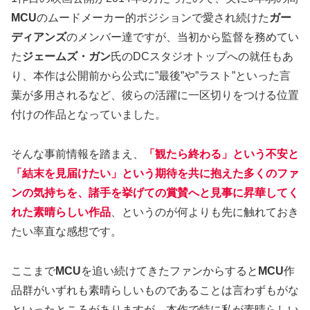
MCU
のムードメーカー的ポジションで愛され続けた
ガー
ディアンズ
のメンバー達ですが、当初から監督を務めてい
た
ジェームズ・ガン
氏のDCスタジオトップへの就任もあ
り、本作は公開前から公式に”最後”や”ラスト”といった言
葉が多用されるなど、彼らの活躍に一区切りをつける位置
付けの作品となっていました。
そんな事前情報を踏まえ、
「観たら終わる」という不安と
「結末を見届けたい」という期待を
共に
抱えた多くのファ
ンの気持ちを、諸手を挙げての賞賛へと見事に昇華してく
れた素晴らしい作品
、というのが何よりも先に触れておき
たい率直な感想です。
ここまで
MCU
を追い続けてきたファンからすると
MCU
作
品群がいずれも素晴らしいものであることは言わずもがな
といったところがありますが、本作で特に私が素晴らしい