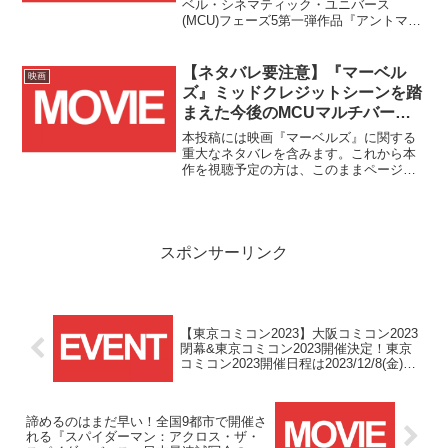
ベル・シネマティック・ユニバース
(MCU)フェーズ5第一弾作品『アントマン
＆ワスプ：クアントマニア』が7/12(水)に
いよいよパッケージ版として発売されま
す！！
【ネタバレ要注意】『マーベル
映画
ズ』ミッドクレジットシーンを踏
まえた今後のMCUマルチバー
ス・サーガ展開に関する考察
本投稿には映画『マーベルズ』に関する
重大なネタバレを含みます。これから本
作を視聴予定の方は、このままページを
お戻りください。
スポンサーリンク
【東京コミコン2023】大阪コミコン2023
閉幕&東京コミコン2023開催決定！東京
コミコン2023開催日程は2023/12/8(金)・
9(土)・10(日)の3日間！！
諦めるのはまだ早い！全国9都市で開催さ
れる『スパイダーマン：アクロス・ザ・