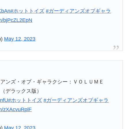
ト
uKbAn
#ホットトイズ
#ガーディアンズオブギャラ
com/bjPcZL2EpN
n)
May 12, 2023
ィアンズ・オブ・ギャラクシー：ＶＯＬＵＭＥ
ト（デラックス版）
onfU
#ホットトイズ
#ガーディアンズオブギャラ
com/zXAcvuRplF
n)
May 12, 2023