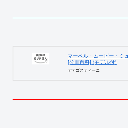
マーベル・ムービー・ミュー
[分冊百科] (モデル付)
デアゴスティーニ