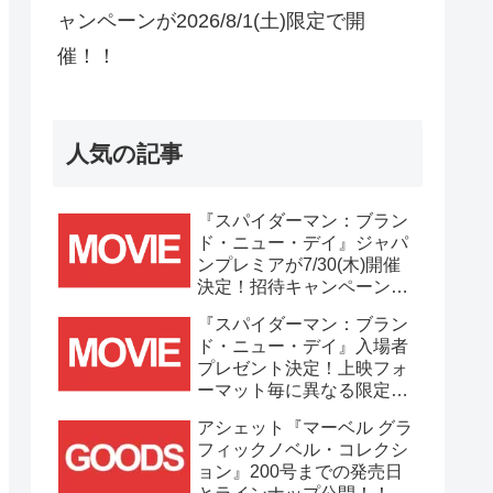
ャンペーンが2026/8/1(土)限定で開
催！！
人気の記事
『スパイダーマン：ブラン
ド・ニュー・デイ』ジャパ
ンプレミアが7/30(木)開催
決定！招待キャンペーンは
7/21(火)まで応募受付
『スパイダーマン：ブラン
中！！
ド・ニュー・デイ』入場者
プレゼント決定！上映フォ
ーマット毎に異なる限定ビ
ジュアルポスター(A3)が貰
アシェット『マーベル グラ
える！！
フィックノベル・コレクシ
ョン』200号までの発売日