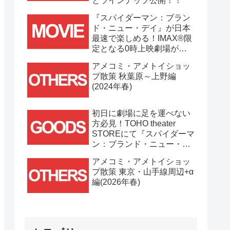
とラインナップ公開！！
『スパイダーマン：ブラン
ド・ニュー・デイ』が日本
最速で楽しめる！IMAX®限
定となる0時上映劇場が決
定！！
アメコミ・アメトイショッ
プ散策 秋葉原～上野編
(2024年春)
初日に劇場に足を運べない
方必見！TOHO theater
STOREにて『スパイダーマ
ン：ブランド・ニュー・デ
イ』劇場グッズ通販が
アメコミ・アメトイショッ
7/31(金)11時より開始！！
プ散策 東京・山手線周辺+α
編(2026年春)