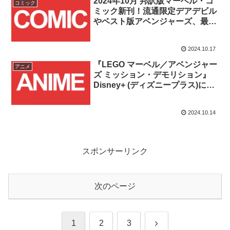
2024年10月 邦訳版マーベル・コ
コミック
ミック新刊！流通限定デアデビル
やベスト版アベンジャーズ、最新
スパイダーマン続編が登場！！
2024.10.17
『LEGO マーベル／アベンジャー
アニメ
ズ ミッション・デモリション』
Disney+ (ディズニープラス)にて
2024/10/18(金)より配信開始！！
2024.10.14
スポンサーリンク
次のページ
次
1
2
3