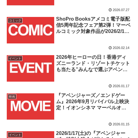
開！！
2026.07.27
ShoPro Booksアメコミ電子版配
コミック
信5周年記念フェア第2弾！マーベ
ルコミック対象作品が2026/2/14
～2/28まで最大50%OFF！！
2026.02.14
2026年ヒーローの日！香港ディ
イベント
ズニーランド・リゾートチケット
も当たる”みんなで選ぶアベンジ
ャーズ名場面キャンペーン”開
催！！
2026.01.17
『アベンジャーズ／エンドゲー
映画
ム』2026年9月リバイバル上映決
定！イオンシネマ マーベルオリ
ジナルアートの掲出も！！
2026.01.15
2026/1/17(土)の『アベンジャー
イベント