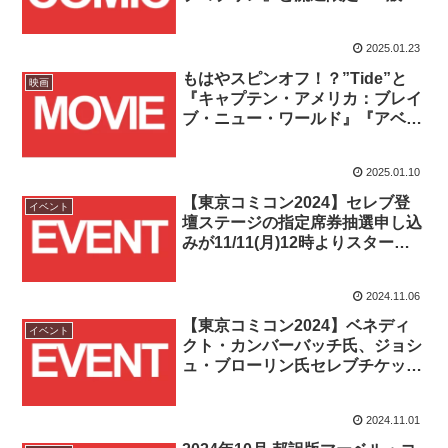
通の『A.X.E.：ジャッジメント・
デイ』2冊が発売！！
2025.01.23
もはやスピンオフ！？”Tide”と
映画
『キャプテン・アメリカ：ブレイ
ブ・ニュー・ワールド』『アベン
ジャーズ』のコラボCMが公
開！！
2025.01.10
【東京コミコン2024】セレブ登
イベント
壇ステージの指定席券抽選申し込
みが11/11(月)12時よりスター
ト！！
2024.11.06
【東京コミコン2024】ベネディ
イベント
クト・カンバーバッチ氏、ジョシ
ュ・ブローリン氏セレブチケット
とドクター・ストレンジW撮影&
デッドプールW撮影券が
2024.11.01
11/6(水)12時より発売！！