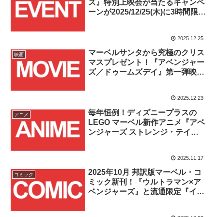
ズ』特別上映会が当たるキャンペ
ーンが2025/12/25(木)に3時間限定
で開催！！
2025.12.25
マーベルサンタから究極のクリス
映画
マスプレゼント！『アベンジャー
ズ／ドゥームズデイ』第一弾映像
公開！！
2025.12.23
毎年恒例！ディズニープラスの
アニメ
LEGO マーベル新作アニメ『アベ
ンジャーズ ストレンジ・テイル
ズ』が2025年11月14日(金)より配
信開始！！
2025.11.17
2025年10月 邦訳版マーベル・コ
コミック
ミック新刊！『ウルトラマン×ア
ベンジャーズ』と流通限定『イモ
ータルX-MEN Vol. 3:不和』が発
売！！