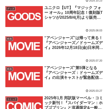
2025.10.23
ユニクロ【UT】『マジック フォ
グッズ
ー オール』10周年記念！復刻版T
シャツが2025/8/4(月)より販売開
始！！
2025.08.03
“アベンジャーズ”は帰って来る！
映画
『アベンジャーズ／ドゥームズデ
イ』2026年12月18日(金)日米同時
公開決定！！
2025.07.20
“アベンジャーズ”第5弾となる
映画
『アベンジャーズ：ドゥームズデ
イ』の出演キャストが緊急配信に
て一挙に発表！！
2025.03.27
2025年1月 邦訳版マーベル・コミ
コミック
ック新刊！『スパイダーマン：ホ
ブゴブリン』と流通限定&一般流