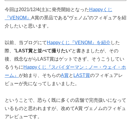
今回は2021/12/4(土)に発売開始となった
Happyくじ
『VENOM』
A賞の景品である”ヴェノム”のフィギュアを紹
介したいと思います。
以前、当ブログにて
Happyくじ『VENOM』を紹介
した
際、”
LAST賞と並べて撮りたい
“と書きましたが、その
後、残念ながらLAST賞はゲットできず、そうこうしてい
るうちに
Happyくじ『スパイダーマン：ノー・ウェイ・ホ
ーム』
が始まり、そちらの
A賞
と
LAST賞
のフィギュアレ
ビューが先になってしまいました。
ということで、恐らく既に多くの店舗で完売扱いになって
いるものと思われますが、改めてA賞 ヴェノムのフィギュ
アレビューです。