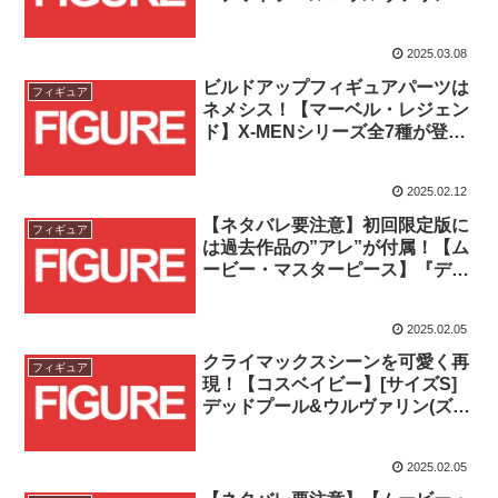
からネタバレ要素を含む第2弾が
登場！！
2025.03.08
ビルドアップフィギュアパーツは
フィギュア
ネメシス！【マーベル・レジェン
ド】X-MENシリーズ全7種が登
場！！
2025.02.12
【ネタバレ要注意】初回限定版に
フィギュア
は過去作品の”アレ”が付属！【ム
ービー・マスターピース】『デッ
ドプール＆ウルヴァリン』サプラ
イズキャラクター第3弾が登
2025.02.05
場！！
クライマックスシーンを可愛く再
フィギュア
現！【コスベイビー】[サイズS]
デッドプール&ウルヴァリン(ズッ
友パワー版)<2体セット>がトイサ
ピエンス限定で発売！！
2025.02.05