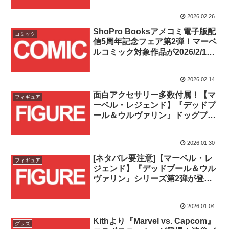
2026.02.26
ShoPro Booksアメコミ電子版配
コミック
信5周年記念フェア第2弾！マーベ
ルコミック対象作品が2026/2/14
～2/28まで最大50%OFF！！
2026.02.14
面白アクセサリー多数付属！【マ
フィギュア
ーベル・レジェンド】『デッドプ
ール＆ウルヴァリン』ドッグプー
ル(…&デッドプール)が登場！！
2026.01.30
[ネタバレ要注意]【マーベル・レ
フィギュア
ジェンド】『デッドプール＆ウル
ヴァリン』シリーズ第2弾が登
場！！
2026.01.04
Kithより『Marvel vs. Capcom』
グッズ