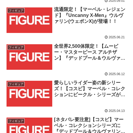
2025.09.01
流通限定！【マーベル・レジェン
フィギュア
ド】『Uncanny X-Men』ウルヴ
ァリン(ウェポンX)が登場！！
2025.06.21
全世界2,500体限定！【ムービ
フィギュア
ー・マスターピース アルチザ
ン】『デッドプール＆ウルヴァリ
ン』ウルヴァリン（エイジ・オ
ブ・アポカリプス）が登場！！
2025.06.12
愛らしいライダー姿の新シリー
フィギュア
ズ！【コスビ】マーベル・コレク
ションにビークル・シリーズが登
場！！
2025.04.13
[ネタバレ要注意]【コスビ】マー
フィギュア
ベル・コレクションシリーズに
『デッドプール＆ウルヴァリン』