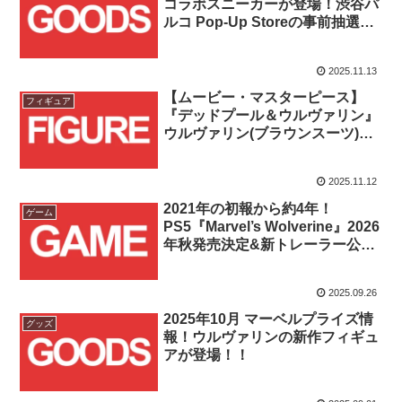
コラボスニーカーが登場！渋谷パ
ルコ Pop-Up Storeの事前抽選受
付は2025/11/13(木)17時まで！！
2025.11.13
【ムービー・マスターピース】
フィギュア
『デッドプール＆ウルヴァリン』
ウルヴァリン(ブラウンスーツ)が
トイサピエンス店頭にて
2025/11/14(金)より販売開始！！
2025.11.12
2021年の初報から約4年！
ゲーム
PS5『Marvel’s Wolverine』2026
年秋発売決定&新トレーラー公
開！！
2025.09.26
2025年10月 マーベルプライズ情
グッズ
報！ウルヴァリンの新作フィギュ
アが登場！！